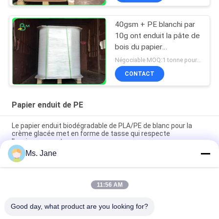
conteneur de nourriture
40gsm + PE blanchi par
10g ont enduit la pâte de
bois du papier
d'emballage 100% pour
Négociable MOQ:1 tonne pour la taille commune et 10 tonnes pour la taille spéciale
les casse-croûte de
CONTACT
emballage
Papier enduit de PE
Le papier enduit biodégradable de PLA/PE de blanc pour la
crème glacée met en forme de tasse qui respecte
l'environnement
Ms. Jane
papier synthétique non Tearable de biens de 150um 200um
pour le matériel publicitaire
11:56 AM
80gsm 100gsm PE imperméable et d'Oilproof a enduit le
papier pour des paquets de nourriture
Good day, what product are you looking for?