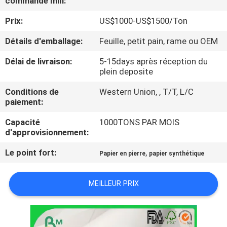
commande min:
VISITE
Prix:
US$1000-US$1500/Ton
DE
L'USINE
Détails d'emballage:
Feuille, petit pain, rame ou OEM
Délai de livraison:
5-15days après réception du
plein deposite
CONTRÔLE
DE
Conditions de
Western Union, , T/T, L/C
paiement:
LA
Capacité
1000TONS PAR MOIS
QUALITÉ
d'approvisionnement:
Le point fort:
,
Papier en pierre
papier synthétique
NOUS
CONTACTER
MEILLEUR PRIX
NOUVELLES