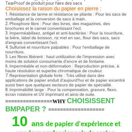
TearProof de produit pour faire des sacs
Choisissez la raison du papier en pierre :
1.
Résistance de larme et résistance se pliante : Pour les sacs de
emballage et la conversion de sacs à main.
2.
Phosphore libre : Pour des livres, des magazines, des
brochures et le carnet convertissant l'ect.
3.
Imperméabilisez, antigel et anti-bactéries : Pour la nourriture,
la bière, label de boisson, riz met en sac, flour des sacs, sacs
d'engrais convertissant l'ect.
4.
Sulfurisé et nourriture palpables : Pour l'emballage de
nourriture.
5.
Les fibres libèrent : haut untilization de l'impression avec
moins de solution consumante d'encre et de fontaine.
6.
Imperméable et non-déformation : Reproduction précise, à
haute résolution et superbe chromatique de couleur.
7.
Représentation globale forte : Très utilisé dans des
applications de papier enduit d'aujourd'hui et de papier excentré
aussi bien que quelques secteurs de papier de spécialité.
8.
Imprimabilité large : Pour la compensation, gravure, flexo,
écran rotatoire et UV imprimant et ainsi de suite.
CHOISISSENT
================WHY
BMPAPER ?
===================
10
ans
de papier d'expérience et