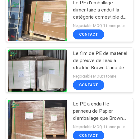
Le PE d'emballage
alimentaire a enduit la
catégorie comestible de
conseil de papier
Négociable MOQ:1 tonne pour la taille commune et 10 tonnes pour la taille spéciale
d'emballage pour les
CONTACT
boîtes à emporter
Le film de PE de matériel
de preuve de l'eau a
stratifié Brown blanc de
papier enduit 300g + 15g
Négociable MOQ:1 tonne
CONTACT
Le PE a enduit le
panneau de Papier
d'emballage que Brown
colorent imperméable
Négociable MOQ:1 tonne pour la taille commune et 10 tonnes pour la taille spéciale
270gsm + 18g pour le
CONTACT