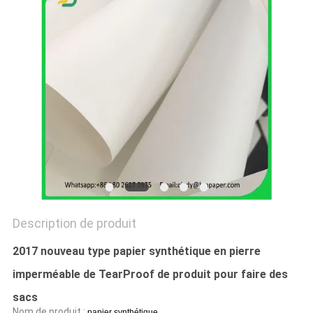
LES
AFFAIRES
PLAN
DU
SITE
POLITIQUE
DE
Description de produit
CONFIDENTIALITÉ
2017 nouveau type papier synthétique en pierre
imperméable de TearProof de produit pour faire des
sacs
Nom de produit :
papier synthétique