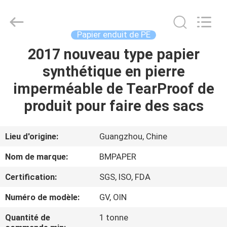
-
2026
GUANGZHOU
BMPAPER
CO.,LTD.
Papier enduit de PE
All
Rights
2017 nouveau type papier
À
Reserved.
synthétique en pierre
LA
imperméable de TearProof de
MAISON
produit pour faire des sacs
PRODUITS
Lieu d'origine:
Guangzhou, Chine
À
Nom de marque:
BMPAPER
PROPOS
Certification:
SGS, ISO, FDA
DE
Numéro de modèle:
GV, OIN
NOUS
Quantité de
1 tonne