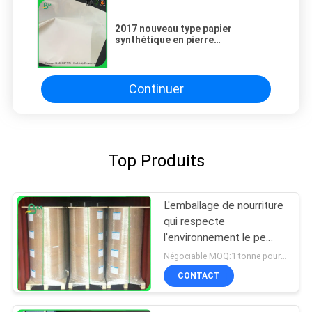
2017 nouveau type papier
synthétique en pierre
imperméable de TearProof de
produit pour faire des sacs
Continuer
Top Produits
L'emballage de nourriture
qui respecte
l'environnement le pe
300g + 15g latéral simple
Négociable MOQ:1 tonne pour la taille commune et 10 tonnes pour la taille spéciale
a enduit le papier
CONTACT
d'emballage