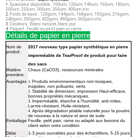
1.
Épaisseur disponible : 100um, 120um, 140um, 160um, 180um,
200um, 250um, 300um, 350um, 400um etc.
2.
Poids de base : 120gsm, 144gsm, 168gsm, 192gsm, 216gsm,
240gsm, 350gsm, 420gsm, 490gsm, 560gsm etc.
3.
Couleurs : Blanc naturel, blanc pur
4.
Paquet : Feuille ou petit pain ou rame
Détails de papier en pierre
Nom de
2017 nouveau type papier synthétique en pierre
produit :
imperméable de TearProof de produit pour faire
des sacs
Matière
Chaux (CaCO3), ressources minérales
première :
Avantages
Produits environnementaux non-toxiques,
1.
:
insipides, non polluants, verts
Stabilité de dimension, impression Haut-efficace,
2.
bonnes propriétés mécaniques,
Imperméable, étanche à l'humidité, anti-mites,
3.
Larme-résistant, Huile-résistant,
Après dégradation jetable naturelle pour la poudre
4.
de nouveau à la nature et ainsi de suite.
Emballage
Feuille, petit pain, rame ou adapté aux besoins du
:
client selon votre condition
Délai
1-3 jours ouvrables pour des échantillons, 5-15 jours