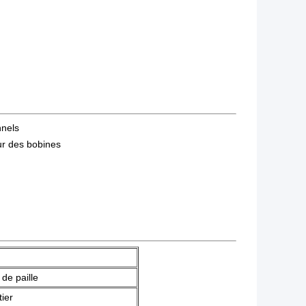
nnels
our des bobines
 de paille
ier