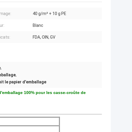
mage:
40 g/m² + 10 g PE
ur:
Blanc
icats:
FDA, OIN, GV
e
,
mballage
,
it le papier d'emballage
 d'emballage 100% pour les casse-croûte de