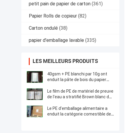
petit pain de papier de carton
(361)
Papier Rolls de copieur
(82)
Carton ondulé
(38)
papier d'emballage lavable
(335)
LES MEILLEURS PRODUITS
40gsm + PE blanchi par 10g ont
enduit la pâte de bois du papier
d'emballage 100% pour les casse-
croûte de emballage
Le film de PE de matériel de preuve
de l'eau a stratifié Brown blanc de
papier enduit 300g + 15g
Le PE d'emballage alimentaire a
enduit la catégorie comestible de
conseil de papier d'emballage pour
les boîtes à emporter