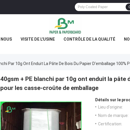
E NOUS
VISITE DE L'USINE
CONTRÔLE DE LA QUALITÉ
NO
chi Par 10g Ont Enduit La Pâte De Bois Du Papier D'emballage 100% 
40gsm + PE blanchi par 10g ont enduit la pâte 
pour les casse-croûte de emballage
Détails sur le prod
Lieu d'origine:
Nom de marque:
Certification: