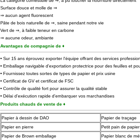
La catégorie comestible de ⇒, a pu toucher la nourriture directement
Surface douce et molle de ⇒
⇒ aucun agent fluorescent
Pâte de bois naturelle de ⇒, saine pendant notre vie
Vert de ⇒, à faible teneur en carbone
⇒ aucune odeur, ambiante
Avantages de compagnie de ♦
• Sur 15 ans éprouvez exporter l'équipe offrant des services professio
• Emballage navigable d'exportation protectrice pour des feuilles et p
• Fournissez toutes sortes de types de papier et prix usine
• Certificat de GV et certificat de FSC
• Contrôle de qualité fort pour assurer la qualité stable
• Délai d'exécution rapide d'embarquer vos marchandises
Produits chauds de vente de ♦
Papier à dessin de DAO
Papier de traçage
Papier en pierre
Petit pain de papier
Papier de Brown emballage
Papier blanc de mét