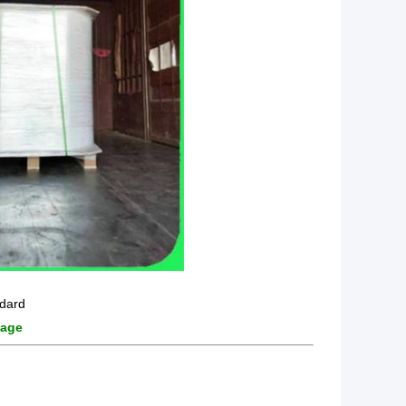
ndard
lage