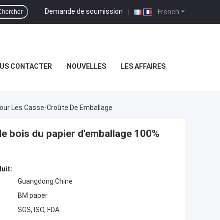
Demande de soumission
|
French
Chercher
US CONTACTER
NOUVELLES
LES AFFAIRES
Pour Les Casse-Croûte De Emballage
de bois du papier d'emballage 100%
uit:
Guangdong Chine
BM paper
SGS, ISO, FDA