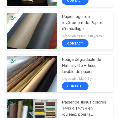
CONTACT
Papier léger de
revêtement de Papier
d'emballage
Négociable MOQ:110 yards
CONTACT
Rouge dégradable de
Natually Rio + tissu
lavable de papier
d'emballage d'or pour le
Négociable MOQ:1 yard
sac d'usine
CONTACT
Papier de tissus colorés
1443R 1473R en
rouleaux pour la