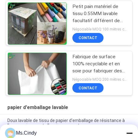
Petit pain matériel de
tissu 0.55MM lavable
facultatif différent de
couleur pour faire des
Négociable MOQ:100 mètres carrés
sacs
CONTACT
Fabrique de surface
100% recyclable et en
soie pour fabriquer des
vêtements ou des sacs
Négociable MOQ:200 mètres carrés
CONTACT
papier d'emballage lavable
Doux lavable de tissu de papier d'emballage de résistance à
l'usure qui respecte l'environnement
Ms.Cindy