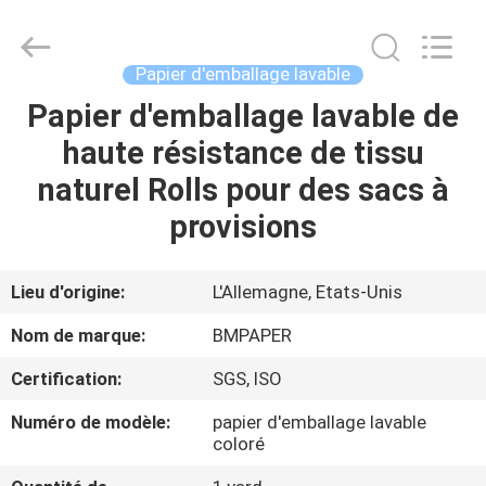
-
2026
GUANGZHOU
BMPAPER
CO.,LTD.
Papier d'emballage lavable
All
Rights
Papier d'emballage lavable de
À
Reserved.
haute résistance de tissu
LA
naturel Rolls pour des sacs à
MAISON
provisions
PRODUITS
Lieu d'origine:
L'Allemagne, Etats-Unis
À
Nom de marque:
BMPAPER
PROPOS
Certification:
SGS, ISO
DE
Numéro de modèle:
papier d'emballage lavable
NOUS
coloré