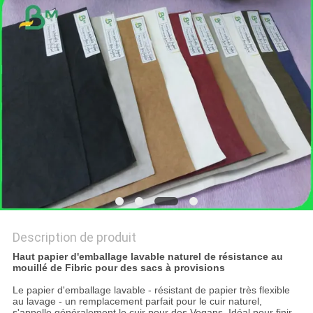
LES
AFFAIRES
PLAN
DU
SITE
POLITIQUE
DE
CONFIDENTIALITÉ
Description de produit
Haut papier d'emballage lavable naturel de résistance au
mouillé de Fibric pour des sacs à provisions
Le papier d'emballage lavable - résistant de papier très flexible
au lavage - un remplacement parfait pour le cuir naturel,
s'appelle généralement le cuir pour des Vegans. Idéal pour finir