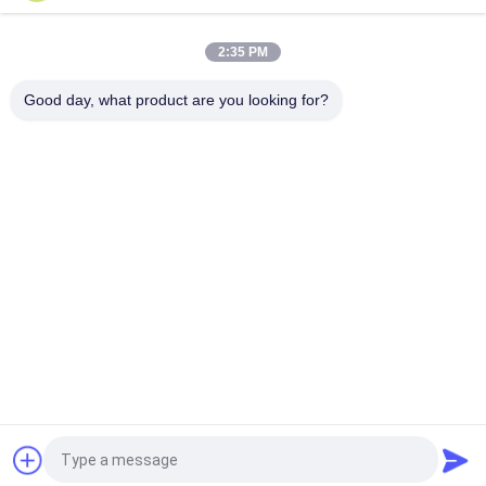
Petit pain de papier non lavé original dur du papier d'emballage
de tissu d'usage 0.55mm
2:35 PM
papier 0.55mm lavable étanche à l'humidité de 150cm * de
100m emballage pour le sac à main de mode
Good day, what product are you looking for?
Catégories populaires
Tous
Papier Non-Enduit 
Papier Offset
De Woodfree
Petit Pain De Papier 
Papier Enduit Brillant
De Catégorie 
Comestible
Papier D'art Brillant
Papier Enduit De PE
Papier De Conseil En 
Carton Gris Gris
Ivoire
Demandez un devis