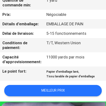
Quantité de
1 yard
VISITE
commande min:
DE
Prix:
Négociable
L'USINE
Détails d'emballage:
EMBALLAGE DE PAIN
Délai de livraison:
5-15 fonctionnements
CONTRÔLE
DE
Conditions de
T/T, Western Union
paiement:
LA
Capacité
11000 yards par mois
QUALITÉ
d'approvisionnement:
Le point fort:
,
Papier d'emballage lavé
NOUS
Tissu lavable de papier d'emballage
CONTACTER
MEILLEUR PRIX
NOUVELLES