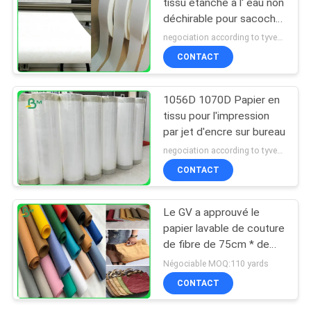
tissu étanche à l' eau non
déchirable pour sacoche
de femme
negociation according to tyvek paper customized size and quantity MOQ:100 mètres carrés
CONTACT
1056D 1070D Papier en
tissu pour l'impression
par jet d'encre sur bureau
negociation according to tyvek paper customized size and quantity MOQ:100 mètres carrés
CONTACT
Le GV a approuvé le
papier lavable de couture
de fibre de 75cm * de
100M avec 0.3mm
Négociable MOQ:110 yards
0.55mm 0.8mm
CONTACT