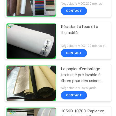
fabrication de
Négociable MOQ:200 mètres
chaussures
CONTACT
Résistant à l'eau et à
l'humidité
Négociable MOQ:100 mètres carrés
CONTACT
Le papier d'emballage
texturisé pré lavable à
fibres pour des usines
élèvent le papier 0.55mm
Négociable MOQ:5 yards
CONTACT
1056D 1070D Papier en