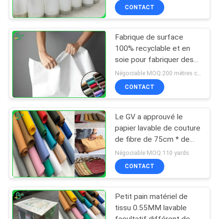
CONTACT
Fabrique de surface
100% recyclable et en
soie pour fabriquer des
vêtements ou des sacs
Négociable MOQ:200 mètres carrés
CONTACT
Le GV a approuvé le
papier lavable de couture
de fibre de 75cm * de
100M avec 0.3mm
Négociable MOQ:110 yards
0.55mm 0.8mm
CONTACT
Petit pain matériel de
tissu 0.55MM lavable
facultatif différent de