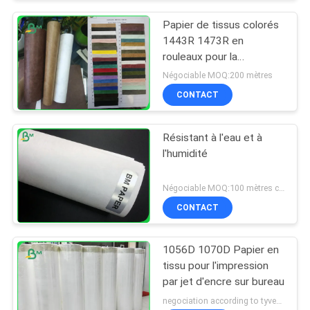
Papier de tissus colorés
1443R 1473R en
rouleaux pour la
fabrication de
Négociable MOQ:200 mètres
chaussures
CONTACT
Résistant à l'eau et à
l'humidité
Négociable MOQ:100 mètres carrés
CONTACT
1056D 1070D Papier en
tissu pour l'impression
par jet d'encre sur bureau
negociation according to tyvek paper customized size and quantity MOQ:100 mètres carrés