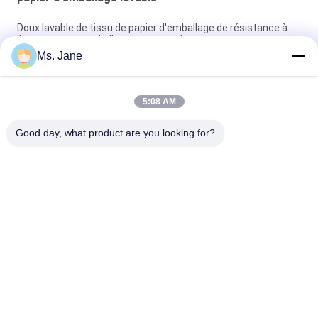
Doux lavable de tissu de papier d'emballage de résistance à
l'usure qui respecte l'environnement
Ms. Jane
Petit pain de papier non lavé original dur du papier d'emballage
de tissu d'usage 0.55mm
5:08 AM
papier 0.55mm lavable étanche à l'humidité de 150cm * de
100m emballage pour le sac à main de mode
Good day, what product are you looking for?
Catégories populaires
Tous
Papier Non-Enduit 
Papier Offset
De Woodfree
Petit Pain De Papier 
Papier Enduit Brillant
De Catégorie 
Comestible
Papier D'art Brillant
Papier Enduit De PE