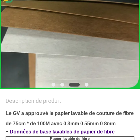
LES
AFFAIRES
PLAN
DU
SITE
POLITIQUE
DE
CONFIDENTIALITÉ
Description de produit
Le GV a approuvé le papier lavable de couture de fibre
de 75cm * de 100M avec 0.3mm 0.55mm 0.8mm
-
Données de base lavables de papier de fibre
Papier lavable de fibre