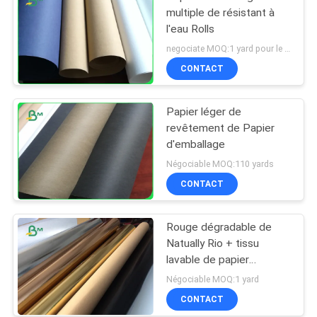
multiple de résistant à
l'eau Rolls
negociate MOQ:1 yard pour le papier d'emballage lavé
CONTACT
Papier léger de
revêtement de Papier
d'emballage
Négociable MOQ:110 yards
CONTACT
Rouge dégradable de
Natually Rio + tissu
lavable de papier
d'emballage d'or pour le
Négociable MOQ:1 yard
sac d'usine
CONTACT