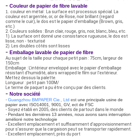
-
Couleur de papier de fibre lavable
1.
couleur en métal : La surface est processus spécial. La
couleur est argentée, or, or de Rose, noir brillant (regard
comme le cuir), le dos est le papier d'emballage (Brown, gris,
etc.)
2. Couleurs solides : Brun clair, rouge, gris, noir, blanc, bleu, etc.
1). La surface ont donné une consistance rugueuse, le dos est
lisse, non - texturisé
2). Les doubles côtés sont lisses
-
Emballage lavable de papier de fibre
Au sujet de la taille pour chaque petit pain : 75cm, largeur de
150cm
Emballage : L'intérieur enveloppé avec le papier d'emballage
résistant d'humidité, alors wrrapped le film sur l'extérieur.
Mettez dessus la palette.
Longueur : petit pain 100M/
Le terme de paquet a pu être conçu par des clients.
-
Notre société
-
Guangzhou BMPAPER Cie., Ltd
est
une principale usine de
papier avec ISO14001, 9001, GV, ect de FSC
- Soyez établi en 2005, des clients de partout dans le monde
-
Pendant les dernières 13 années, nous avons sans interruption
amélioré notre technologie
- Excellent emplacement et suffisamment d'approvisionnement
pour s'assurer que la cargaison peut se transporter rapidement.
- Excellent emplacement, près du port