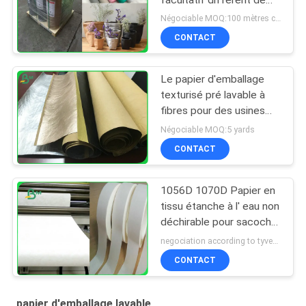
couleur pour faire des
Négociable MOQ:100 mètres carrés
sacs
CONTACT
Le papier d'emballage
texturisé pré lavable à
fibres pour des usines
élèvent le papier 0.55mm
Négociable MOQ:5 yards
CONTACT
1056D 1070D Papier en
tissu étanche à l' eau non
déchirable pour sacoche
de femme
negociation according to tyvek paper customized size and quantity MOQ:100 mètres carrés
CONTACT
papier d'emballage lavable