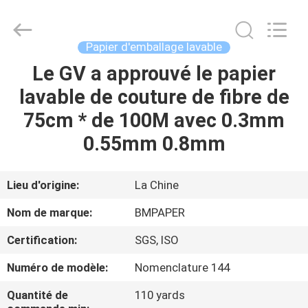
-
2026
GUANGZHOU
BMPAPER
CO.,LTD.
Papier d'emballage lavable
All
Rights
Le GV a approuvé le papier
À
Reserved.
lavable de couture de fibre de
LA
75cm * de 100M avec 0.3mm
MAISON
0.55mm 0.8mm
PRODUITS
Lieu d'origine:
La Chine
À
Nom de marque:
BMPAPER
PROPOS
Certification:
SGS, ISO
DE
Numéro de modèle:
Nomenclature 144
NOUS
Quantité de
110 yards