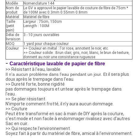
Modèle
Nomenclature 144
Nom de
Le GV a approuvé le papier lavable de couture de fibre de 75cm *
produit
de 100M avec 0.3mm 0.55mm 0.8mm
Matériel
Matériel de fibre
Taille
Largeur : 75cm, 150cm
(petit
Lenngth : 100M
pain)
Délai de
3 - 10 jours ouvrables
livraison
MOQ
1 yard pour chaque couleur
Couleur
>> Couleur en métal : l'or rose, annotent le noir, etc.
>> Couleur solide : Brun clair, gris, noir, blanc, le brun de texture,
donnent au noir une consistance rugueuse
-
Caractéristique lavable de papier de fibre
>> Résistant à l'eau, lavable
Il n'a aucun problème dans l'eau pendant un jour. Et
il sera plus
doux après le trempage dans l'eau.
>> Dureté forte, bonne rigidité
pas dommages toujours et untear après le trempage dans
l'eau.
>> Se plier résistant
N'importe comment frotté, il n'y aura aucun dommage.
>> Couture
Peut être transformé en sac à main de DIY après la couture,
c'est mode et non facile à endommager rivalisez avec d'autres
Sac en cuir.
>> Qui respecte l'environnement
Soyez fait à partir du matériel de fibre, amical à l'environnement.