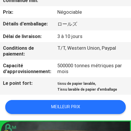
commande min:
VISITE
Prix:
Négociable
DE
L'USINE
Détails d'emballage:
ロールズ
Délai de livraison:
3 à 10 jours
CONTRÔLE
Conditions de
T/T, Western Union, Paypal
DE
paiement:
LA
Capacité
500000 tonnes métriques par
d'approvisionnement:
mois
QUALITÉ
Le point fort:
,
tissu de papier lavable
Tissu lavable de papier d'emballage
NOUS
CONTACTER
MEILLEUR PRIX
NOUVELLES