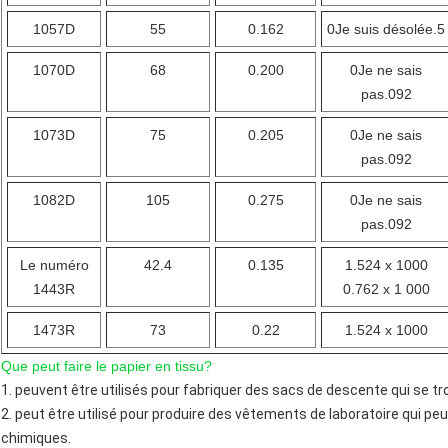
1057D
55
0.162
0Je suis désolée.5
1070D
68
0.200
0Je ne sais
pas.092
1073D
75
0.205
0Je ne sais
pas.092
1082D
105
0.275
0Je ne sais
pas.092
Le numéro
42.4
0.135
1.524 x 1000
1443R
0.762 x 1 000
1473R
73
0.22
1.524 x 1000
Que peut faire le papier en tissu?
1. peuvent être utilisés pour fabriquer des sacs de descente qui se tr
2. peut être utilisé pour produire des vêtements de laboratoire qui p
chimiques.