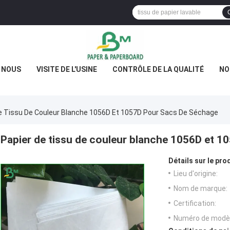
E NOUS
VISITE DE L'USINE
CONTRÔLE DE LA QUALITÉ
NO
e Tissu De Couleur Blanche 1056D Et 1057D Pour Sacs De Séchage
Papier de tissu de couleur blanche 1056D et 1
Détails sur le prod
Lieu d'origine:
Nom de marque:
Certification:
Numéro de modèl