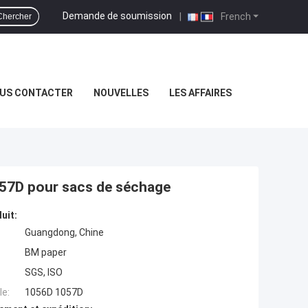
Demande de soumission
|
French
Chercher
US CONTACTER
NOUVELLES
LES AFFAIRES
057D pour sacs de séchage
uit:
Guangdong, Chine
BM paper
SGS, ISO
e:
1056D 1057D