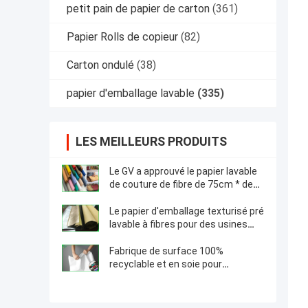
petit pain de papier de carton
(361)
Papier Rolls de copieur
(82)
Carton ondulé
(38)
papier d'emballage lavable
(335)
LES MEILLEURS PRODUITS
Le GV a approuvé le papier lavable
de couture de fibre de 75cm * de
100M avec 0.3mm 0.55mm 0.8mm
Le papier d'emballage texturisé pré
lavable à fibres pour des usines
élèvent le papier 0.55mm
Fabrique de surface 100%
recyclable et en soie pour
fabriquer des vêtements ou des
sacs