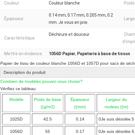
Couleur:
Couleur blanche
Poids
0.14 mm, 0.17 mm, 0.205 mm, 0.2
Épaisseur:
Large
mm. Je vous en prie.
Déchirure et douceur
Cham
Caractéristique:
d'impr
Mettre en évidence:
1056D Papier
,
Papeterie à base de tissus
Papier de tissu de couleur blanche 1056D et 1057D pour sacs de séc
Description du produit
Combien de modèles pouvez-vous choisir?
Vérifiez ce tableau:
Modèle
Poids de base
Épaisseur
Largeur du
((g/m2)
((mm)
rouleau ((m)
1025D
42.5
0.14
0Je suis désolée.5
1056D
55
0.17
0Je suis désolée.5