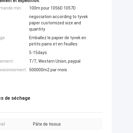
ement et expédition:
mande min:
100m pour 1056D 1057D
negociation according to tyvek
paper customized size and
quantity
ge:
Emballez le papier de tyvek en
petits pains et en feuilles
5-15days
iement:
T/T, Western Union, paypal
ovisionnement:
500000m2 par mois
acs de séchage
iel:
Pâte de tissus