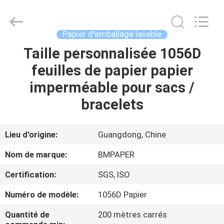
-
2026
GUANGZHOU
BMPAPER
CO.,LTD.
Papier d'emballage lavable
All
Rights
Taille personnalisée 1056D
À
Reserved.
feuilles de papier papier
LA
imperméable pour sacs /
MAISON
bracelets
PRODUITS
Lieu d'origine:
Guangdong, Chine
À
Nom de marque:
BMPAPER
PROPOS
Certification:
SGS, ISO
DE
Numéro de modèle:
1056D Papier
NOUS
Quantité de
200 mètres carrés