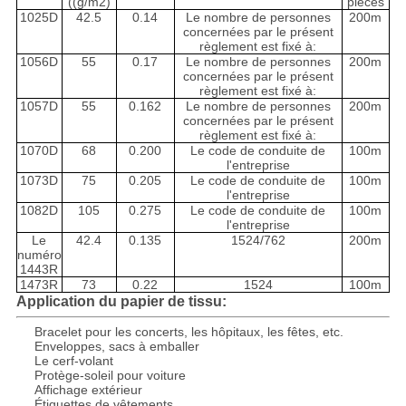
((g/m2)
pièces
1025D
42.5
0.14
Le nombre de personnes
200m
concernées par le présent
règlement est fixé à:
1056D
55
0.17
Le nombre de personnes
200m
concernées par le présent
règlement est fixé à:
1057D
55
0.162
Le nombre de personnes
200m
concernées par le présent
règlement est fixé à:
1070D
68
0.200
Le code de conduite de
100m
l'entreprise
1073D
75
0.205
Le code de conduite de
100m
l'entreprise
1082D
105
0.275
Le code de conduite de
100m
l'entreprise
Le
42.4
0.135
1524/762
200m
numéro
1443R
1473R
73
0.22
1524
100m
Application du papier de tissu:
Bracelet pour les concerts, les hôpitaux, les fêtes, etc.
Enveloppes, sacs à emballer
Le cerf-volant
Protège-soleil pour voiture
Affichage extérieur
Étiquettes de vêtements