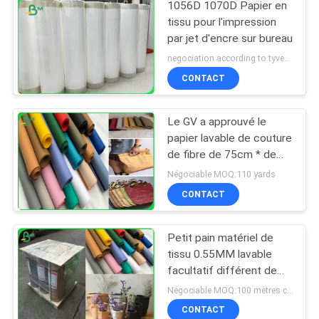
1056D 1070D Papier en
tissu pour l'impression
par jet d'encre sur bureau
negociation according to tyvek paper customized size and quantity MOQ:100 mètres carrés
CONTACT
Le GV a approuvé le
papier lavable de couture
de fibre de 75cm * de
100M avec 0.3mm
Négociable MOQ:110 yards
0.55mm 0.8mm
CONTACT
Petit pain matériel de
tissu 0.55MM lavable
facultatif différent de
couleur pour faire des
Négociable MOQ:100 mètres carrés
sacs
CONTACT