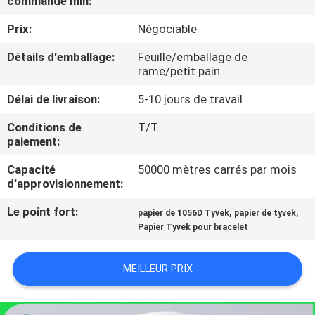
commande min:
VISITE
Prix:
Négociable
DE
L'USINE
Détails d'emballage:
Feuille/emballage de
rame/petit pain
Délai de livraison:
5-10 jours de travail
CONTRÔLE
DE
Conditions de
T/T.
paiement:
LA
Capacité
50000 mètres carrés par mois
QUALITÉ
d'approvisionnement:
Le point fort:
,
,
papier de 1056D Tyvek
papier de tyvek
NOUS
Papier Tyvek pour bracelet
CONTACTER
MEILLEUR PRIX
NOUVELLES