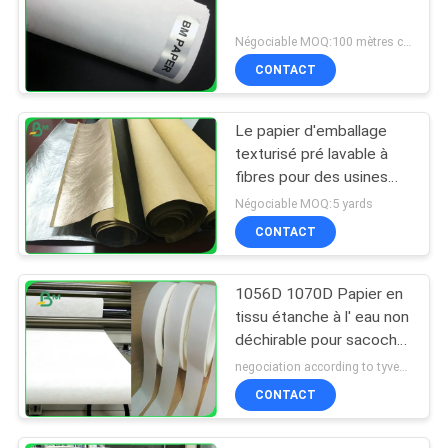
Négociable MOQ:100 mètres carrés
CONTACT
Le papier d'emballage
texturisé pré lavable à
fibres pour des usines
élèvent le papier 0.55mm
Négociable MOQ:5 yards
CONTACT
1056D 1070D Papier en
tissu étanche à l' eau non
déchirable pour sacoche
de femme
negociation according to tyvek paper customized size and quantity MOQ:100 mètres carrés
CONTACT