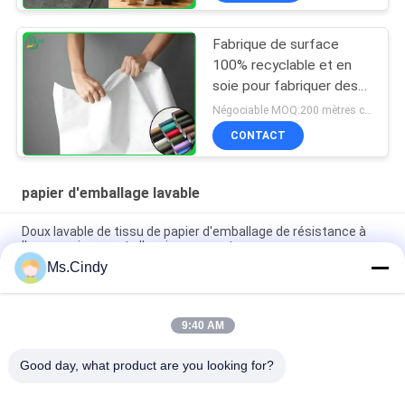
Fabrique de surface
100% recyclable et en
soie pour fabriquer des
vêtements ou des sacs
Négociable MOQ:200 mètres carrés
CONTACT
papier d'emballage lavable
Doux lavable de tissu de papier d'emballage de résistance à
l'usure qui respecte l'environnement
Ms.Cindy
Petit pain de papier non lavé original dur du papier d'emballage
de tissu d'usage 0.55mm
9:40 AM
papier 0.55mm lavable étanche à l'humidité de 150cm * de
100m emballage pour le sac à main de mode
Good day, what product are you looking for?
Catégories populaires
Tous