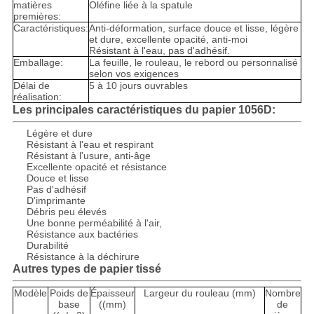
matières
Oléfine liée à la spatule
premières:
Caractéristiques:
Anti-déformation, surface douce et lisse, légère
et dure, excellente opacité, anti-moi
Résistant à l'eau, pas d'adhésif.
Emballage:
La feuille, le rouleau, le rebord ou personnalisé
selon vos exigences
Délai de
5 à 10 jours ouvrables
réalisation:
Les principales caractéristiques du papier 1056D:
Légère et dure
Résistant à l'eau et respirant
Résistant à l'usure, anti-âge
Excellente opacité et résistance
Douce et lisse
Pas d'adhésif
D'imprimante
Débris peu élevés
Une bonne perméabilité à l'air,
Résistance aux bactéries
Durabilité
Résistance à la déchirure
Autres types de papier tissé
Modèle
Poids de
Épaisseur
Largeur du rouleau (mm)
Nombre
base
((mm)
de