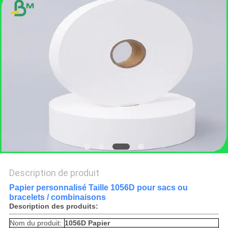
LES
AFFAIRES
PLAN
DU
SITE
POLITIQUE
DE
CONFIDENTIALITÉ
Description de produit
Papier personnalisé Taille 1056D pour sacs ou
bracelets / combinaisons
Description des produits:
Nom du produit:
1056D Papier