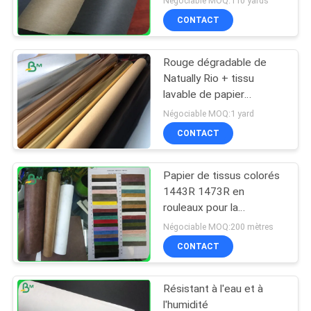
Négociable MOQ:110 yards
CONTACT
Rouge dégradable de
Natually Rio + tissu
lavable de papier
d'emballage d'or pour le
Négociable MOQ:1 yard
sac d'usine
CONTACT
Papier de tissus colorés
1443R 1473R en
rouleaux pour la
fabrication de
Négociable MOQ:200 mètres
chaussures
CONTACT
Résistant à l'eau et à
l'humidité