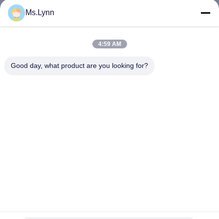
VISITE
Ms.Lynn
DE
L'USINE
4:59 AM
Good day, what product are you looking for?
CONTRÔLE
DE
LA
QUALITÉ
NOUS
CONTACTER
La catégorie comestible a enduit un petit pain blanc de papier
NOUVELLES
de MG de PE latéral 30gr 40gr pour l'emballage de viande
fraîche