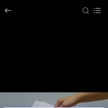
-
2026
GUANGZHOU
BMPAPER
CO.,LTD.
All
Rights
À
Reserved.
LA
MAISON
PRODUITS
À
PROPOS
DE
NOUS