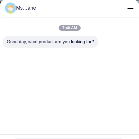
VISITE
Ms. Jane
DE
L'USINE
7:40 AM
Good day, what product are you looking for?
CONTRÔLE
DE
LA
QUALITÉ
NOUS
CONTACTER
Le GV/FDS a approuvé la catégorie comestible 60g
NOUVELLES
multicolore imperméable Straw Paper
Petit pain de papier de catégorie comestible
2025-10-17