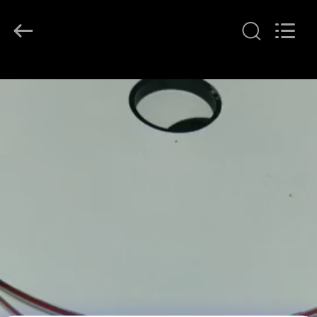
-
2026
GUANGZHOU
BMPAPER
CO.,LTD.
All
Rights
À
Reserved.
LA
MAISON
PRODUITS
À
PROPOS
DE
NOUS