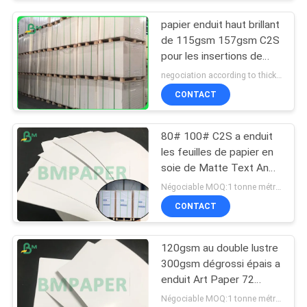
papier enduit haut brillant
de 115gsm 157gsm C2S
pour les insertions de
magazines 720 *
negociation according to thickness,size and quantity MOQ:10 petit pain pour la taille normale, petit pain 50 pour la taille spéciale
1020mm
CONTACT
80# 100# C2S a enduit
les feuilles de papier en
soie de Matte Text And
Cover 25 * 38 pouces
Négociable MOQ:1 tonne métrique
CONTACT
120gsm au double lustre
300gsm dégrossi épais a
enduit Art Paper 72
*102cm
Négociable MOQ:1 tonne métrique