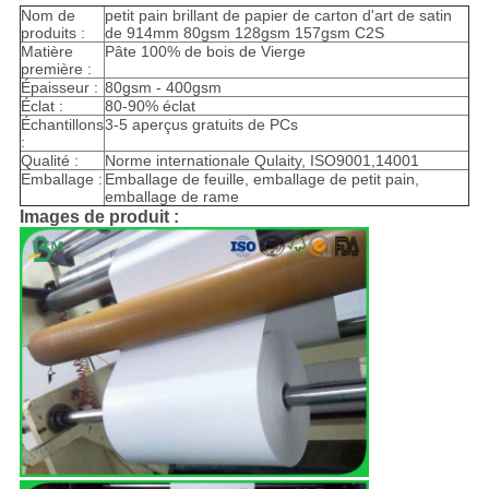
Nom de
petit pain brillant de papier de carton d'art de satin
produits :
de 914mm 80gsm 128gsm 157gsm C2S
Matière
Pâte 100% de bois de Vierge
première :
Épaisseur :
80gsm - 400gsm
Éclat :
80-90% éclat
Échantillons
3-5 aperçus gratuits de PCs
:
Qualité :
Norme internationale Qulaity, ISO9001,14001
Emballage :
Emballage de feuille, emballage de petit pain,
emballage de rame
Images de produit :