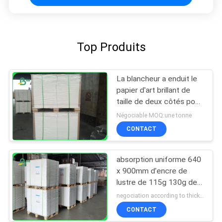
Top Produits
La blancheur a enduit le
papier d'art brillant de
taille de deux côtés pour
imprimer 150g à 300g
Négociable MOQ:une tonne
CONTACT
absorption uniforme 640
x 900mm d'encre de
lustre de 115g 130g des
textes de panneau
negociation according to thickness, size and quantity MOQ:1 tonne pour la taille normale, 10 tonnes pour la taille spéciale
bilatéral de couverture
CONTACT