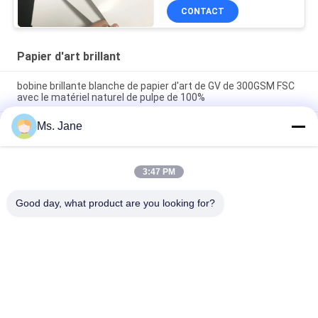
CONTACT
Papier d'art brillant
bobine brillante blanche de papier d'art de GV de 300GSM FSC
avec le matériel naturel de pulpe de 100%
Ms. Jane
Le FSC a délivré un certificat le haut papier brillant Rolls de
photo de papier d'art de 190gsm 200gsm 250gsm 300gsm/jet
d'encre d'impression
3:47 PM
papier semi brillant de photographie de 190gsm 260gsm
pouce X 30m des imprimantes à jet d'encre 36
Good day, what product are you looking for?
Catégories populaires
Tous
Papier Non-Enduit 
Papier Offset
De Woodfree
Petit Pain De Papier 