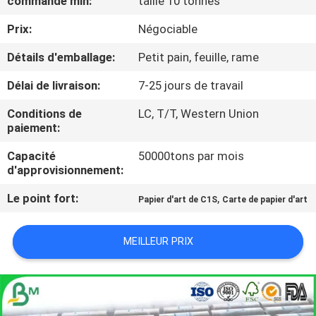
commande min:
taille 10 tonnes
VISITE
Prix:
Négociable
DE
L'USINE
Détails d'emballage:
Petit pain, feuille, rame
Délai de livraison:
7-25 jours de travail
CONTRÔLE
Conditions de
LC, T/T, Western Union
DE
paiement:
LA
Capacité
50000tons par mois
d'approvisionnement:
QUALITÉ
Le point fort:
,
Papier d'art de C1S
Carte de papier d'art
NOUS
MEILLEUR PRIX
CONTACTER
NOUVELLES