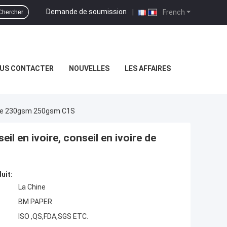
Demande de soumission
|
French
Chercher
US CONTACTER
NOUVELLES
LES AFFAIRES
re De 230gsm 250gsm C1S
il en ivoire, conseil en ivoire de
uit:
La Chine
BM PAPER
ISO ,QS,FDA,SGS ETC.