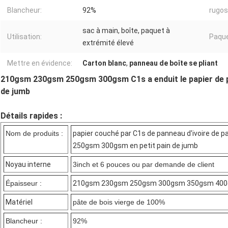
Blancheur:
92%
rugos
sac à main, boîte, paquet à
Utilisation:
Paque
extrémité élevé
Mettre en évidence:
Carton blanc
,
panneau de boîte se pliant
210gsm 230gsm 250gsm 300gsm C1s a enduit le papier de pan
de jumb
Détails rapides :
Nom de produits :
papier couché par C1s de panneau d'ivoire de 
250gsm 300gsm en petit pain de jumb
Noyau interne
3inch et 6 pouces ou par demande de client
Épaisseur :
210gsm 230gsm 250gsm 300gsm 350gsm 40
Matériel
pâte de bois vierge de 100%
Blancheur :
92%