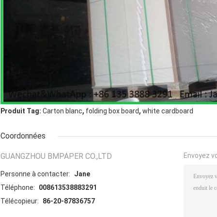
,
,
Produit Tag:
Carton blanc
folding box board
white cardboard
Coordonnées
GUANGZHOU BMPAPER CO.,LTD
Envoyez v
Personne à contacter:
Jane
Téléphone:
008613538883291
Télécopieur:
86-20-87836757