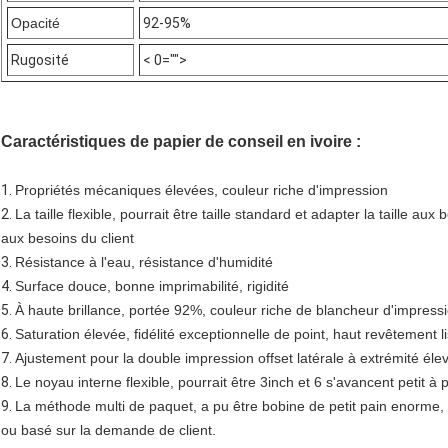
Opacité
92-95%
Rugosité
< 0="">
Caractéristiques de papier de conseil en ivoire :
1.
Propriétés mécaniques élevées, couleur riche d'impression
2.
La taille flexible, pourrait être taille standard et adapter la taille a
aux besoins du client
3.
Résistance à l'eau, résistance d'humidité
4.
Surface douce, bonne imprimabilité, rigidité
5.
À haute brillance, portée 92%, couleur riche de blancheur d'impress
6.
Saturation élevée, fidélité exceptionnelle de point, haut revêtement l
7.
Ajustement pour la double impression offset latérale à extrémité éle
8.
Le noyau interne flexible, pourrait être 3inch et 6 s'avancent petit à p
9.
La méthode multi de paquet, a pu être bobine de petit pain enorme,
ou basé sur la demande de client.