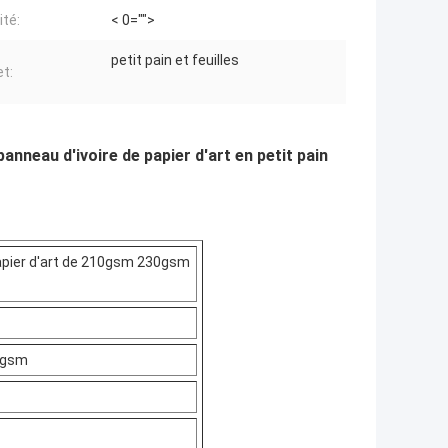
ité:
< 0="">
petit pain et feuilles
t:
neau d'ivoire de papier d'art en petit pain
papier d'art de 210gsm 230gsm
0gsm