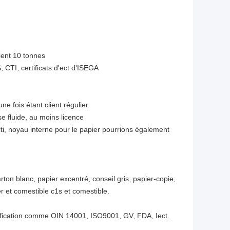
lient 10 tonnes
 CTI, certificats d'ect d'ISEGA
e fois étant client régulier.
se fluide, au moins licence
lti, noyau interne pour le papier pourrions également
arton blanc, papier excentré, conseil gris, papier-copie,
er et comestible c1s et comestible.
tification comme OIN 14001, ISO9001, GV, FDA, Iect.