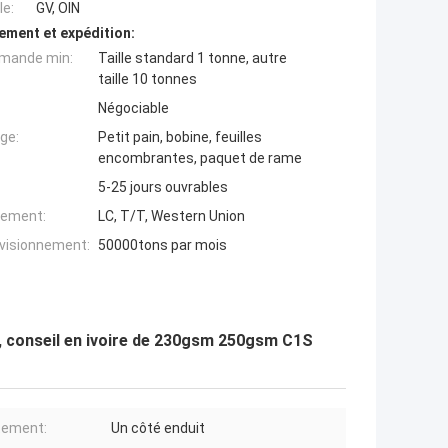
e:
GV, OIN
ement et expédition:
mande min:
Taille standard 1 tonne, autre
taille 10 tonnes
Négociable
ge:
Petit pain, bobine, feuilles
encombrantes, paquet de rame
5-25 jours ouvrables
iement:
LC, T/T, Western Union
ovisionnement:
50000tons par mois
re, conseil en ivoire de 230gsm 250gsm C1S
tement:
Un côté enduit