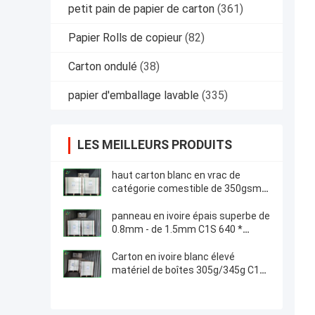
petit pain de papier de carton
(361)
Papier Rolls de copieur
(82)
Carton ondulé
(38)
papier d'emballage lavable
(335)
LES MEILLEURS PRODUITS
haut carton blanc en vrac de
catégorie comestible de 350gsm
0.61mm en feuille pour la boîte à
sandwich
panneau en ivoire épais superbe de
0.8mm - de 1.5mm C1S 640 *
900mm pour des boîtes
d'emballage de téléphone
Carton en ivoire blanc élevé
matériel de boîtes 305g/345g C1S
Art Board