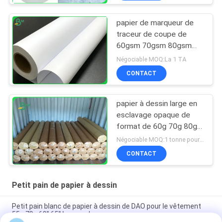
papier de marqueur de
traceur de coupe de
60gsm 70gsm 80gsm
pour l'imprimante de
Négociable MOQ:La 1 TA
traceur de graphtec
CONTACT
papier à dessin large en
esclavage opaque de
format de 60g 70g 80g
pour l'usine de vêtement
Négociable MOQ:1 tonne pour la taille commune et 10 tonnes pour la taille spéciale
lisse
CONTACT
Petit pain de papier à dessin
Petit pain blanc de papier à dessin de DAO pour le vêtement
55g 70g 60" 65" largeur de pouce