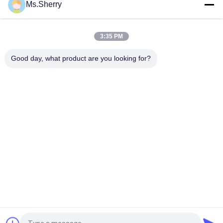
Ms.Sherry
Jet d'encre imprimant le petit pain de papier à dessin du lien
60gsm pour l'imprimante rapide
3:35 PM
80 grammes de rouleaux de papier de traceur CAD parfaits
pour les mises en page de conception détaillées
Good day, what product are you looking for?
Catégories populaires
Tous
Papier Non-Enduit 
Papier Offset
De Woodfree
Petit Pain De Papier 
Papier Enduit Brillant
De Catégorie 
Comestible
Papier D'art Brillant
Papier Enduit De PE
Papier De Conseil En 
Carton Gris Gris
Ivoire