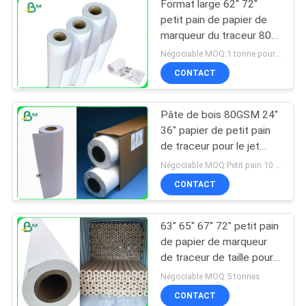
Format large 62" 72"
petit pain de papier de
marqueur du traceur 80gr
pour la coupe de
Négociable MOQ:1 tonne pour la taille commune et 10 tonnes pour la taille spéciale
vêtement
CONTACT
Pâte de bois 80GSM 24"
36" papier de petit pain
de traceur pour le jet
d'encre et l'industrie de
Négociable MOQ:Petit pain 10 pour la taille standard
Pringting
CONTACT
63" 65" 67" 72" petit pain
de papier de marqueur
de traceur de taille pour
la pâte de bois du
Négociable MOQ:5 tonnes
vêtement 55g 60g 65g
CONTACT