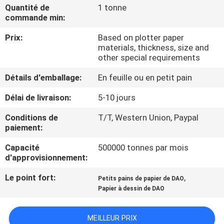
VISITE
Quantité de
1 tonne
commande min:
DE
Prix:
Based on plotter paper
L'USINE
materials, thickness, size and
other special requirements
CONTRÔLE
Détails d'emballage:
En feuille ou en petit pain
DE
Délai de livraison:
5-10 jours
LA
Conditions de
T/T, Western Union, Paypal
QUALITÉ
paiement:
Capacité
500000 tonnes par mois
NOUS
d'approvisionnement:
CONTACTER
Le point fort:
,
Petits pains de papier de DAO
Papier à dessin de DAO
NOUVELLES
MEILLEUR PRIX