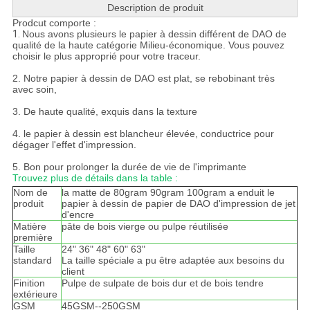
Description de produit
Prodcut comporte :
1.
Nous avons plusieurs le papier à dessin différent de DAO de
qualité de la haute catégorie Milieu-économique. Vous pouvez
choisir le plus approprié pour votre traceur.
2. Notre papier à dessin de DAO est plat, se rebobinant très
avec soin,
3. De haute qualité, exquis dans la texture
4. le papier à dessin est blancheur élevée, conductrice pour
dégager l'effet d'impression.
5. Bon pour prolonger la durée de vie de l'imprimante
Trouvez plus de détails dans la table :
Nom de
la matte de 80gram 90gram 100gram a enduit le
produit
papier à dessin de papier de DAO d'impression de jet
d'encre
Matière
pâte de bois vierge ou pulpe réutilisée
première
Taille
24" 36" 48" 60" 63"
standard
La taille spéciale a pu être adaptée aux besoins du
client
Finition
Pulpe de sulpate de bois dur et de bois tendre
extérieure
GSM
45GSM--250GSM