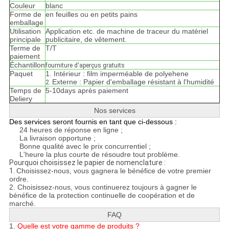
Couleur
blanc
Forme de
en feuilles ou en petits pains
emballage
Utilisation
Application etc. de machine de traceur du matériel
principale
publicitaire, de vêtement.
Terme de
T/T
paiement
Échantillon
fourniture d'aperçus gratuits
Paquet
1. Intérieur : film imperméable de polyehene
Externe : Papier d'emballage résistant à l'humidité
2.
Temps de
5-10days après paiement
Deliery
Nos services
Des services seront fournis en tant que ci-dessous :
24 heures de réponse en ligne ;
La livraison opportune ;
Bonne qualité avec le prix concurrentiel ;
L'heure la plus courte de résoudre tout problème.
Pourquoi choisissez le papier de nomenclature :
1.
Choisissez-nous, vous gagnera le bénéfice de votre premier
ordre.
2. Choisissez-nous, vous continuerez toujours à gagner le
bénéfice de la protection continuelle de coopération et de
marché.
FAQ
1.
Quelle est votre gamme de produits ?