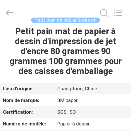
-
2026
GUANGZHOU
BMPAPER
CO.,LTD.
Petit pain de papier à dessin
All
Rights
Petit pain mat de papier à
À
Reserved.
dessin d'impression de jet
LA
d'encre 80 grammes 90
MAISON
grammes 100 grammes pour
PRODUITS
des caisses d'emballage
À
Lieu d'origine:
Guangdong, Chine
PROPOS
Nom de marque:
BM paper
DE
Certification:
SGS, ISO
NOUS
Numéro de modèle:
Papier à dessin