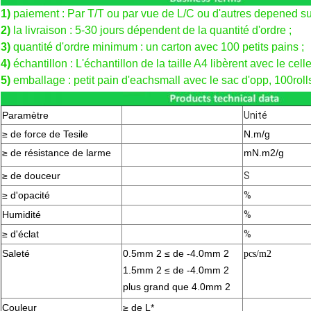
1)
paiement : Par T/T ou par vue de L/C ou d'autres depened sur
2)
la livraison : 5-30 jours dépendent de la quantité d'ordre ;
3)
quantité d'ordre minimum : un carton avec 100 petits pains ;
4)
échantillon : L'échantillon de la taille A4 libèrent avec le celle
5)
emballage : petit pain d'eachsmall avec le sac d'opp, 100roll
Paramètre
Unité
≥ de force de Tesile
N.m/g
≥ de résistance de larme
mN.m2/g
≥ de douceur
S
≥ d'opacité
%
Humidité
%
≥ d'éclat
%
Saleté
0.5mm 2 ≤ de -4.0mm 2
pcs/m2
1.5mm 2 ≤ de -4.0mm 2
plus grand que 4.0mm 2
Couleur
≥ de L*