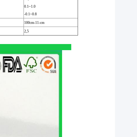
0.1~1.0
-0.1~0.8
100cm-11-cm
2,5