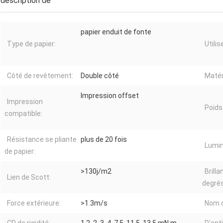
description de
papier enduit de fonte
Type de papier:
Utilis
Côté de revêtement:
Double côté
Matér
Impression offset
Impression
Poids
compatible:
Résistance se pliante
plus de 20 fois
Lumin
de papier:
>130j/m2
Brill
Lien de Scott:
degrés
Force extérieure:
>1.3m/s
Nom d