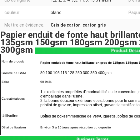
CD de rigidité:
1,2, 2, 3, 4, 7,5, 11,5, 13,5 mN.m
D'enti
couleur:
blanc
Paque
Mettre en évidence:
Gris de carton
,
carton gris
Papier enduit de fonte haut brilla
135gsm 150gsm 180gsm 200gsm
300gsm
Nom de produit
Papier enduit de fonte haut brillante en gros de 115gsm 13
80 100 105 115 128 250 300 350 400gsm
Gamme de GSM
Éclat
90-94%
1.
excellentes propriétés d'imprimabilité et de conversion
d'emballage dans l'usine.
Caractéristiques
2.
la bonne douceur extérieure et est bonne pour le comma
printint de gravure, impression offset, gravant la stratificatio
Utilisation
Boîtes de boxesmmedicine de VeryCigarette, boîtes de cos
Délai de livraison
Environ 5 à 15 jours après réception du deposite