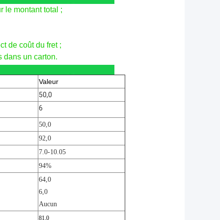
 le montant total ;
ct de coût du fret ;
s dans un carton.
Valeur
50,0
6
50,0
92,0
7.0-10.05
94%
64,0
6,0
Aucun
81,0