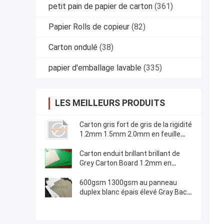
petit pain de papier de carton
(361)
Papier Rolls de copieur
(82)
Carton ondulé
(38)
papier d'emballage lavable
(335)
LES MEILLEURS PRODUITS
Carton gris fort de gris de la rigidité
1.2mm 1.5mm 2.0mm en feuille
pour l'empaquetage
Carton enduit brillant brillant de
Grey Carton Board 1.2mm en
feuille
600gsm 1300gsm au panneau
duplex blanc épais élevé Gray Back
72 * 102cm du dessus C1S