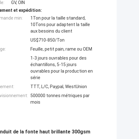
e:
GV, OIN
ement et expédition:
mande min:
1Ton pour la taille standard,
10Tons pour adaptent la taille
aux besoins du client
US$710-850/Ton
ge:
Feuille, petit pain, rame ou OEM
1-3 jours ouvrables pour des
échantillons, 5-15 jours
ouvrables pour la production en
série
iement:
TTT, L/C, Paypal, WestUnion
ovisionnement:
500000 tonnes métriques par
mois
nduit de la fonte haut brillante 300gsm