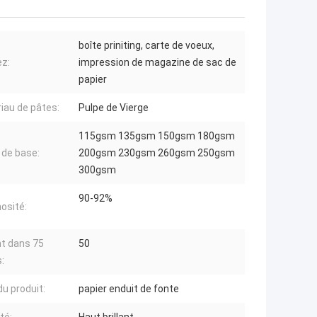
boîte priniting, carte de voeux,
ez:
impression de magazine de sac de
papier
iau de pâtes:
Pulpe de Vierge
115gsm 135gsm 150gsm 180gsm
 de base:
200gsm 230gsm 260gsm 250gsm
300gsm
90-92%
osité:
ant dans 75
50
:
u produit:
papier enduit de fonte