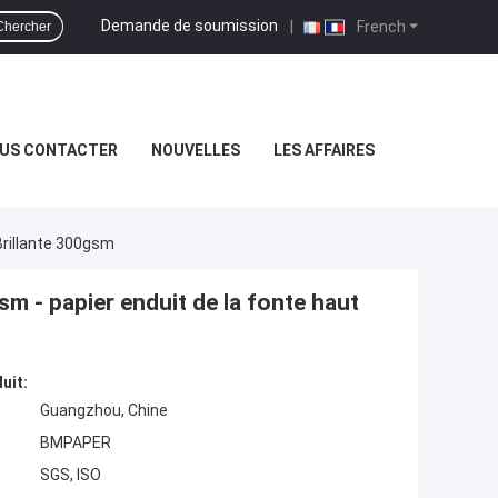
Demande de soumission
|
French
Chercher
US CONTACTER
NOUVELLES
LES AFFAIRES
Brillante 300gsm
m - papier enduit de la fonte haut
uit:
Guangzhou, Chine
BMPAPER
SGS, ISO