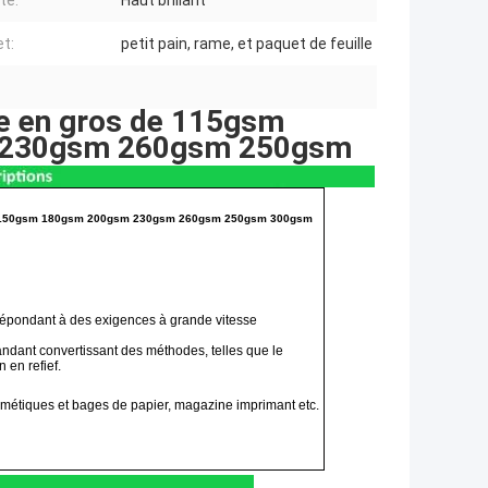
té:
Haut brillant
t:
petit pain, rame, et paquet de feuille
nte en gros de 115gsm
 230gsm 260gsm 250gsm
5gsm 150gsm 180gsm 200gsm 230gsm 260gsm 250gsm 300gsm
, répondant à des exigences à grande vitesse
ndant convertissant des méthodes, telles que le
n en refief.
métiques et bages de papier, magazine imprimant etc.