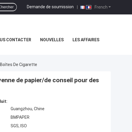
Demande de soumission
|
French
Chercher
US CONTACTER
NOUVELLES
LES AFFAIRES
 Boîtes De Cigarette
oyenne de papier/de conseil pour des
uit:
Guangzhou, Chine
BMPAPER
SGS, ISO