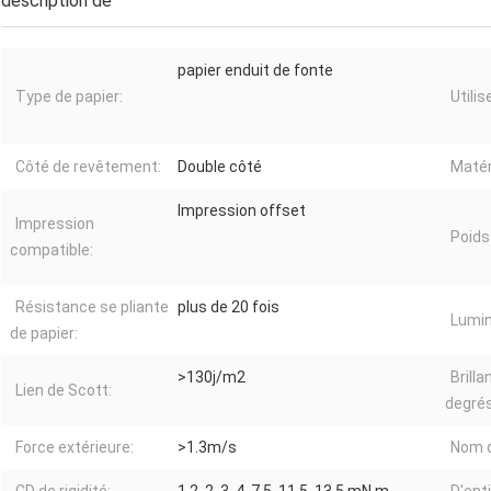
description de
papier enduit de fonte
Type de papier:
Utilis
Côté de revêtement:
Double côté
Matér
Impression offset
Impression
Poids
compatible:
Résistance se pliante
plus de 20 fois
Lumin
de papier:
>130j/m2
Brill
Lien de Scott:
degrés
Force extérieure:
>1.3m/s
Nom d