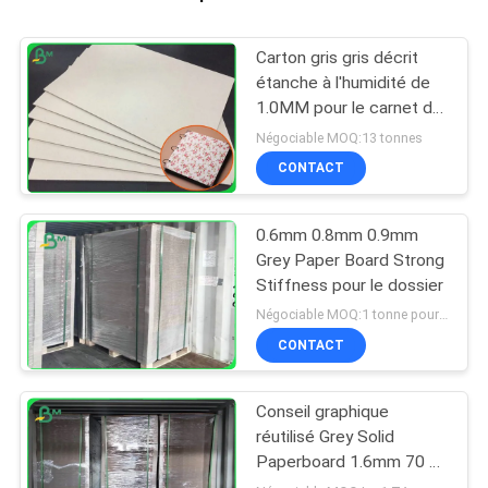
Carton gris gris décrit
étanche à l'humidité de
1.0MM pour le carnet de
livre à couverture dure
Négociable MOQ:13 tonnes
CONTACT
0.6mm 0.8mm 0.9mm
Grey Paper Board Strong
Stiffness pour le dossier
Négociable MOQ:1 tonne pour la taille commune et 10 tonnes pour la taille spéciale
CONTACT
Conseil graphique
réutilisé Grey Solid
Paperboard 1.6mm 70 x
100cm