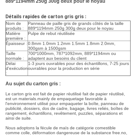
889*1194mm 250g 300g deux pour le noyau
Détails rapides de carton gris gris :
Nom de
Panneau de paille gris de grands côtés de la taille
produits :
889*1194mm 250g 300g deux pour le noyau
Matière
Pulpe de rebut réutilisée
première :
Épaisseur :
0.8mm 1.0mm 1.2mm 1.5mm 1.8mm 2.0mm,
300gsm à 1500gsm
Taille
700*1000mm, 787*1092mm, 889*1194mm ou
normale :
adaptent aux besoins du client
Délai
1-3 jours ouvrables pour des échantillons, 7-25 jours
d'exécution
ouvrables pour la production en série
:
Au sujet du carton gris :
Le carton gris est fait de papier réutilisé fait de papier réutilisé,
est un materials.mainly de empaquetage favorable à
l'environnement utilisé pour empaqueter la boîte, panneau de
publicité, dossiers, dos de cadre, bagage, livres reliés, boîtes de
rangement, échantillons, revêtement, puzzles, séparations et
ainsi de suite.
Nous adoptons la fécule de maïs de catégorie comestible
comme colle, déformation dangereuse de la substance free.no,