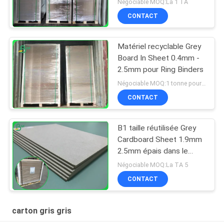
Négociable MOQ:La 1 TA
CONTACT
Matériel recyclable Grey
Board In Sheet 0.4mm -
2.5mm pour Ring Binders
Négociable MOQ:1 tonne pour la taille commune et 10 tonnes pour la taille spéciale
CONTACT
B1 taille réutilisée Grey
Cardboard Sheet 1.9mm
2.5mm épais dans le
format 70*100cm
Négociable MOQ:La TA 5
CONTACT
carton gris gris