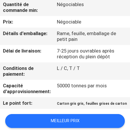
VISITE
Quantité de
Négociables
commande min:
DE
Prix:
Négociable
L'USINE
Détails d'emballage:
Rame, feuille, emballage de
petit pain
CONTRÔLE
Délai de livraison:
7-25 jours ouvrables après
DE
réception du plein dépôt
LA
Conditions de
L / C, T / T
QUALITÉ
paiement:
Capacité
50000 tonnes par mois
NOUS
d'approvisionnement:
CONTACTER
Le point fort:
,
Carton gris gris
feuilles grises de carton
NOUVELLES
MEILLEUR PRIX