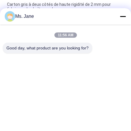
Carton gris à deux côtés de haute rigidité de 2 mm pour
fabriquer des boîtes cadeaux
Ms. Jane
Tout bleu couleur Puzzle Jigsaw Carton 1,5 mm Blue
Chipboard Carton Stock
11:56 AM
Carton de puzzle bleu clair 1000 grammes 1,5 mm Carton
solide pour l'industrie du puzzle
Good day, what product are you looking for?
Catégories populaires
Tous
Papier Non-Enduit 
Papier Offset
De Woodfree
Petit Pain De Papier 
Papier Enduit Brillant
De Catégorie 
Comestible
Papier D'art Brillant
Papier Enduit De PE
Papier De Conseil En 