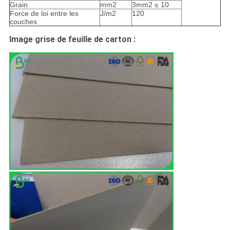
Grain
mm2
3mm2 ≤ 10
Force de loi entre les
J/m2
120
couches
Image grise de feuille de carton :