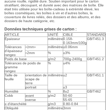
aucune rouille, rigidité dure. Soutien important pour le carton
stratifiant, découpant, et dureté avec des matrices de boîte. Elle
était très utilisée pour les boîte-cadeau à extrémité élevé, les
boîtes cosmétiques, les boîtes à vin et d'autres boîtes, la
couverture de livres reliés, des dossiers et des albums, et des
dossiers de haute catégorie, etc.
Données techniques grises de carton :
ARTICLE
UNITÉ
CIBLE
STANDARD
Épaisseur
millimètre
0.158-
GB/T451.3
0.163mm/100g
Tolérances
millimètre
±0.06mm
<2mm>
d'épaisseur
2mm
%
±3%
>
range≤
Poids de base
g/m2
700g-2400g
GB/T451.2
Tolérances de poids de
%
±4%
gramme
range≤
Taille de
orientation de
millimètre
±2
GB/T451.1
feuille
scape de
terre
portrait
±3
Humidité
%
8±2
GB/T462
Cobb
avant
g/m2
50-60
overse
55-65
≤ d'étanchéité
g/m3
0.80-0.84
Obliquité
millimètre
3mm