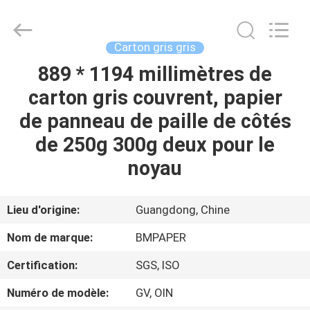
-
2026
GUANGZHOU
BMPAPER
CO.,LTD.
Carton gris gris
All
Rights
889 * 1194 millimètres de
À
Reserved.
carton gris couvrent, papier
LA
de panneau de paille de côtés
MAISON
de 250g 300g deux pour le
PRODUITS
noyau
À
Lieu d'origine:
Guangdong, Chine
PROPOS
Nom de marque:
BMPAPER
DE
Certification:
SGS, ISO
NOUS
Numéro de modèle:
GV, OIN