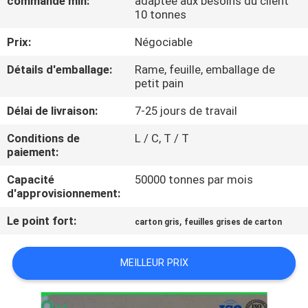
commande min:
adaptée aux besoins du client
VISITE
10 tonnes
DE
Prix:
Négociable
L'USINE
Détails d'emballage:
Rame, feuille, emballage de
petit pain
CONTRÔLE
Délai de livraison:
7-25 jours de travail
DE
Conditions de
L / C, T / T
LA
paiement:
QUALITÉ
Capacité
50000 tonnes par mois
d'approvisionnement:
NOUS
Le point fort:
,
carton gris
feuilles grises de carton
CONTACTER
MEILLEUR PRIX
NOUVELLES