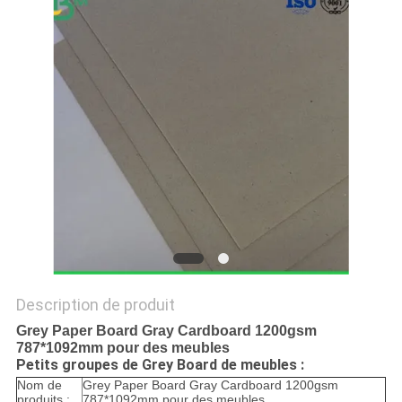
LES
AFFAIRES
PLAN
DU
SITE
POLITIQUE
DE
CONFIDENTIALITÉ
Description de produit
Grey Paper Board Gray Cardboard 1200gsm
787*1092mm pour des meubles
Petits groupes de Grey Board de meubles :
Nom de
Grey Paper Board Gray Cardboard 1200gsm
produits :
787*1092mm pour des meubles