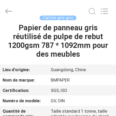
-
2026
GUANGZHOU
BMPAPER
CO.,LTD.
Carton gris gris
All
Rights
Papier de panneau gris
À
Reserved.
réutilisé de pulpe de rebut
LA
1200gsm 787 * 1092mm pour
MAISON
des meubles
PRODUITS
Lieu d'origine:
Guangdong, Chine
À
Nom de marque:
BMPAPER
PROPOS
Certification:
SGS, ISO
DE
Numéro de modèle:
GV, OIN
NOUS
Quantité de
Taille standard 1 tonne, taille