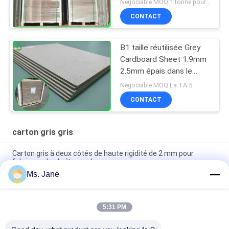
Négociable MOQ:1 tonne pour la taille commune et 10 tonnes pour la taille spéciale
CONTACT
B1 taille réutilisée Grey
Cardboard Sheet 1.9mm
2.5mm épais dans le
format 70*100cm
Négociable MOQ:La TA 5
CONTACT
carton gris gris
Carton gris à deux côtés de haute rigidité de 2 mm pour
fabriquer des boîtes cadeaux
Ms. Jane
Tout bleu couleur Puzzle Jigsaw Carton 1,5 mm Blue
Chipboard Carton Stock
5:31 PM
Carton de puzzle bleu clair 1000 grammes 1,5 mm Carton
solide pour l'industrie du puzzle