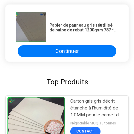
Papier de panneau gris réutilisé
de pulpe de rebut 1200gsm 787 *
1092mm pour des meubles
Continuer
Top Produits
Carton gris gris décrit
étanche à l'humidité de
1.0MM pour le carnet de
livre à couverture dure
Négociable MOQ:13 tonnes
CONTACT