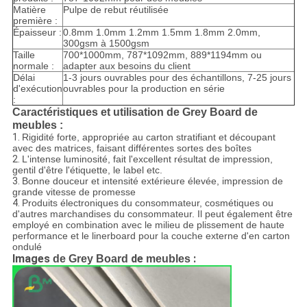
Matière
Pulpe de rebut réutilisée
première :
Épaisseur :
0.8mm 1.0mm 1.2mm 1.5mm 1.8mm 2.0mm,
300gsm à 1500gsm
Taille
700*1000mm, 787*1092mm, 889*1194mm ou
normale :
adapter aux besoins du client
Délai
1-3 jours ouvrables pour des échantillons, 7-25 jours
d'exécution
ouvrables pour la production en série
:
Caractéristiques et utilisation de Grey Board de
meubles :
1.
Rigidité forte, appropriée au carton stratifiant et découpant
avec des matrices, faisant différentes sortes des boîtes
2.
L'intense luminosité, fait l'excellent résultat de impression,
gentil d'être l'étiquette, le label etc.
3.
Bonne douceur et intensité extérieure élevée, impression de
grande vitesse de promesse
4.
Produits électroniques du consommateur, cosmétiques ou
d'autres marchandises du consommateur.
Il peut également être
employé en combination avec le milieu de plissement de haute
performance et le linerboard pour la couche externe d'en carton
ondulé
Images
de
:
de Grey Board
meubles