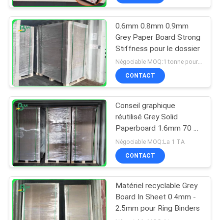
0.6mm 0.8mm 0.9mm
Grey Paper Board Strong
Stiffness pour le dossier
Négociable MOQ:1 tonne pour la taille commune et 10 tonnes pour la taille spéciale
CONTACT
Conseil graphique
réutilisé Grey Solid
Paperboard 1.6mm 70 x
100cm
Négociable MOQ:La 1 TA
CONTACT
Matériel recyclable Grey
Board In Sheet 0.4mm -
2.5mm pour Ring Binders