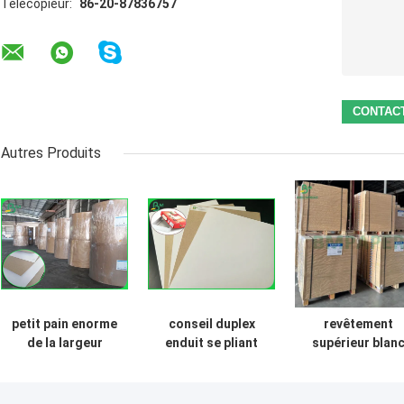
Télécopieur:
86-20-87836757
Autres Produits
petit pain enorme
conseil duplex
revêtement
de la largeur
enduit se pliant
supérieur blan
1300mm de
élevé de
enduit imprimab
450gsm C1S Grey
résistance de
de 140g 170g
Back Paper For
250g 325g avec
pour l'envelopp