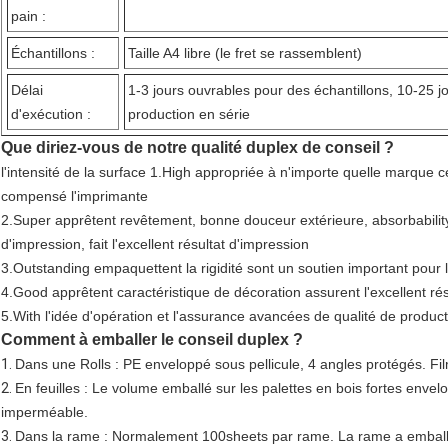
pain :
Échantillons :
Taille A4 libre (le fret se rassemblent)
Délai
1-3 jours ouvrables pour des échantillons, 10-25 j
d'exécution :
production en série
Que diriez-vous de notre qualité duplex de conseil ?
l'intensité de la surface 1.High appropriée à n'importe quelle marque c
compensé l'imprimante
2.Super apprêtent revêtement, bonne douceur extérieure, absorbability 
d'impression, fait l'excellent résultat d'impression
3.Outstanding empaquettent la rigidité sont un soutien important pour l
4.Good apprêtent caractéristique de décoration assurent l'excellent résu
5.With l'idée d'opération et l'assurance avancées de qualité de produc
Comment à emballer le conseil duplex ?
1.
Dans une Rolls : PE enveloppé sous pellicule, 4 angles protégés. F
2.
En feuilles : Le volume emballé sur les palettes en bois fortes envel
imperméable.
3.
Dans la rame : Normalement 100sheets par rame. La rame a emballé