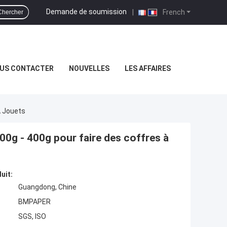
Demande de soumission
|
French
Chercher
US CONTACTER
NOUVELLES
LES AFFAIRES
À Jouets
 200g - 400g pour faire des coffres à
uit:
Guangdong, Chine
BMPAPER
SGS, ISO