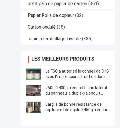
petit pain de papier de carton
(361)
Papier Rolls de copieur
(82)
Carton ondulé
(38)
papier d'emballage lavable
(335)
LES MEILLEURS PRODUITS
Le FSC a autorisé le conseil de C1S
avec l'impression offset de dos de
gris dans une Rolls enorme
1160mm
250g à 400g a enduit blanc latéral
du panneau le duplex/a enduit
1300mm pour des sacs de
messager
L'argile de bonne résistance de
rupture et de rigidité 450g a enduit
le papier duplex en petit pain