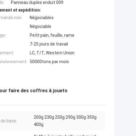
e:
Panneau duplex enduit 009
ement et expédition:
mande min:
Négociables
Négociable
ge:
Petit pain, feuille, rame
7-25 jours de travail
iement:
LC, T/T, Western Union
ovisionnement:
50000tons par mois
pour faire des coffres à jouets
200g 230g 250g 290g 300g 350g
 de base:
400g