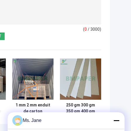
(
0
/ 3000)
1 mm 2 mm enduit
250 gm 300 gm
c
de carton
350 gm 400 gm
le
d'épingles de
Carton CCNB
Ms. Jane
couleur blanche
pour les
e
avec dos gris
emballages