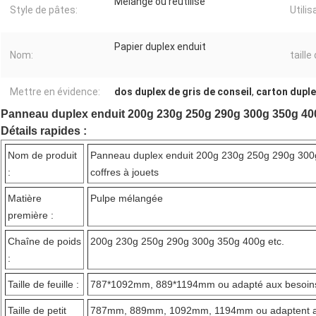
Mélangé ou réutilisé
Style de pâtes:
Utilis
Papier duplex enduit
Nom:
taille 
Mettre en évidence:
dos duplex de gris de conseil
,
carton duple
Panneau duplex enduit 200g 230g 250g 290g 300g 350g 400g
Détails rapides :
Nom de produit
Panneau duplex enduit 200g 230g 250g 290g 300g
:
coffres à jouets
Matière
Pulpe mélangée
première :
Chaîne de poids
200g 230g 250g 290g 300g 350g 400g etc.
:
Taille de feuille :
787*1092mm, 889*1194mm ou adapté aux besoins 
Taille de petit
787mm, 889mm, 1092mm, 1194mm ou adaptent aux