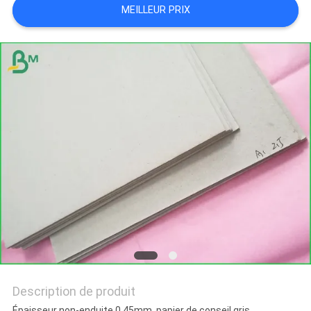
MEILLEUR PRIX
LES
AFFAIRES
PLAN
DU
SITE
POLITIQUE
DE
CONFIDENTIALITÉ
Description de produit
Épaisseur non-enduite 0.45mm, papier de conseil gris