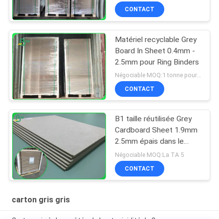
CONTACT
Matériel recyclable Grey
Board In Sheet 0.4mm -
2.5mm pour Ring Binders
Négociable MOQ:1 tonne pour la taille commune et 10 tonnes pour la taille spéciale
CONTACT
B1 taille réutilisée Grey
Cardboard Sheet 1.9mm
2.5mm épais dans le
format 70*100cm
Négociable MOQ:La TA 5
CONTACT
carton gris gris