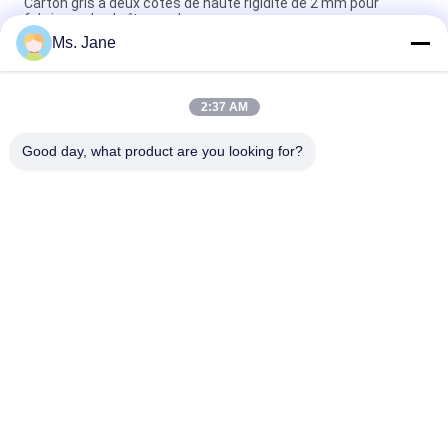
Carton gris à deux côtés de haute rigidité de 2 mm pour
fabriquer des boîtes cadeaux
Ms. Jane
Tout bleu couleur Puzzle Jigsaw Carton 1,5 mm Blue
Chipboard Carton Stock
2:37 AM
Carton de puzzle bleu clair 1000 grammes 1,5 mm Carton
solide pour l'industrie du puzzle
Good day, what product are you looking for?
Catégories populaires
Tous
Papier Non-Enduit 
Papier Offset
De Woodfree
Petit Pain De Papier 
Papier Enduit Brillant
De Catégorie 
Comestible
Papier D'art Brillant
Papier Enduit De PE
Papier De Conseil En 
Carton Gris Gris
Ivoire