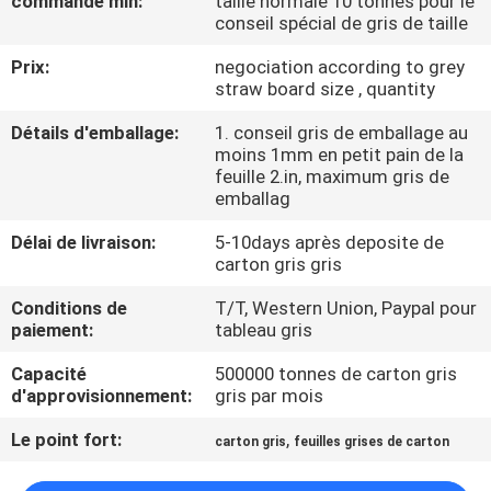
commande min:
taille normale 10 tonnes pour le
VISITE
conseil spécial de gris de taille
DE
Prix:
negociation according to grey
L'USINE
straw board size , quantity
Détails d'emballage:
1. conseil gris de emballage au
moins 1mm en petit pain de la
CONTRÔLE
feuille 2.in, maximum gris de
DE
emballag
LA
Délai de livraison:
5-10days après deposite de
carton gris gris
QUALITÉ
Conditions de
T/T, Western Union, Paypal pour
paiement:
tableau gris
NOUS
Capacité
500000 tonnes de carton gris
CONTACTER
d'approvisionnement:
gris par mois
Le point fort:
,
carton gris
feuilles grises de carton
NOUVELLES