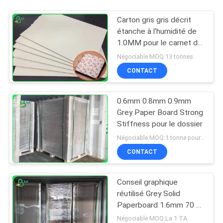
Carton gris gris décrit
étanche à l'humidité de
1.0MM pour le carnet de
livre à couverture dure
Négociable MOQ:13 tonnes
CONTACT
0.6mm 0.8mm 0.9mm
Grey Paper Board Strong
Stiffness pour le dossier
Négociable MOQ:1 tonne pour la taille commune et 10 tonnes pour la taille spéciale
CONTACT
Conseil graphique
réutilisé Grey Solid
Paperboard 1.6mm 70 x
100cm
Négociable MOQ:La 1 TA