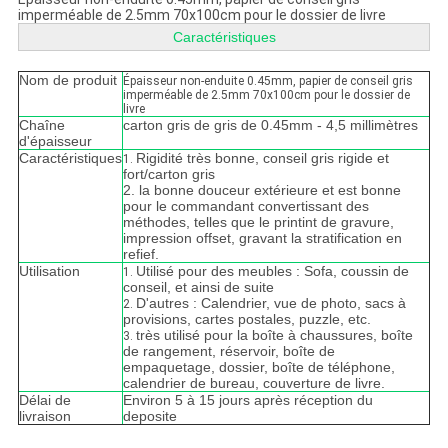
imperméable de 2.5mm 70x100cm pour le dossier de livre
Caractéristiques
Nom de produit
Épaisseur non-enduite 0.45mm, papier de conseil gris
imperméable de 2.5mm 70x100cm pour le dossier de
livre
Chaîne
carton gris de gris de 0.45mm - 4,5 millimètres
d'épaisseur
Caractéristiques
Rigidité très bonne, conseil gris rigide et
1.
fort/carton gris
2. la bonne douceur extérieure et est bonne
pour le commandant convertissant des
méthodes, telles que le printint de gravure,
impression offset, gravant la stratification en
refief.
Utilisation
Utilisé pour des meubles : Sofa, coussin de
1.
conseil, et ainsi de suite
D'autres : Calendrier, vue de photo, sacs à
2.
provisions, cartes postales, puzzle, etc.
très utilisé pour la boîte à chaussures, boîte
3.
de rangement, réservoir, boîte de
empaquetage, dossier, boîte de téléphone,
calendrier de bureau, couverture de livre.
Délai de
Environ 5 à 15 jours après réception du
livraison
deposite