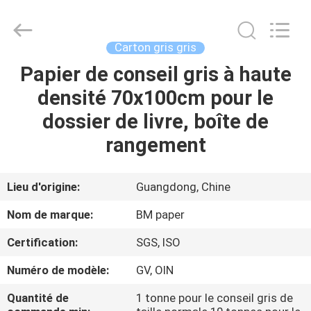
-
2026
GUANGZHOU
BMPAPER
CO.,LTD.
Carton gris gris
All
Rights
Papier de conseil gris à haute
À
Reserved.
densité 70x100cm pour le
LA
dossier de livre, boîte de
MAISON
rangement
PRODUITS
Lieu d'origine:
Guangdong, Chine
À
Nom de marque:
BM paper
PROPOS
Certification:
SGS, ISO
DE
Numéro de modèle:
GV, OIN
NOUS
Quantité de
1 tonne pour le conseil gris de