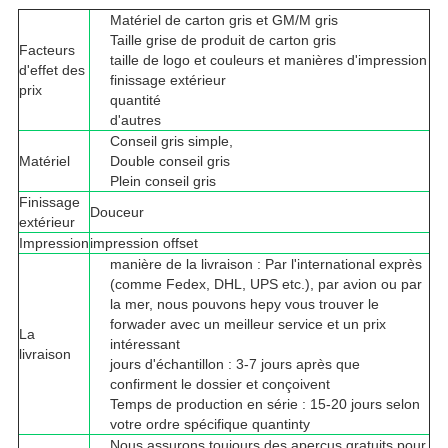
Matériel de carton gris et GM/M gris
Taille grise de produit de carton gris
Facteurs
taille de logo et couleurs et manières d'impression
d'effet des
finissage extérieur
prix
quantité
d'autres
Conseil gris simple,
Matériel
Double conseil gris
Plein conseil gris
Finissage
Douceur
extérieur
Impression
impression offset
manière de la livraison : Par l'international exprès
(comme Fedex, DHL, UPS etc.), par avion ou par
la mer, nous pouvons hepy vous trouver le
forwader avec un meilleur service et un prix
La
intéressant
livraison
jours d'échantillon : 3-7 jours après que
confirment le dossier et conçoivent
Temps de production en série : 15-20 jours selon
votre ordre spécifique quantinty
Nous assurons toujours des aperçus gratuits pour