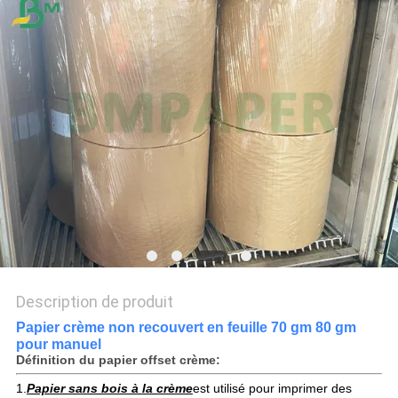
LES
AFFAIRES
PLAN
DU
SITE
POLITIQUE
DE
CONFIDENTIALITÉ
Description de produit
Papier crème non recouvert en feuille 70 gm 80 gm
pour manuel
Définition du papier offset crème:
1.
Papier sans bois à la crème
est utilisé pour imprimer des