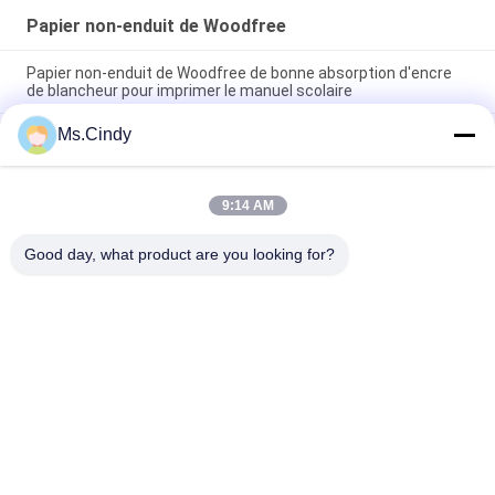
Papier non-enduit de Woodfree
Papier non-enduit de Woodfree de bonne absorption d'encre
de blancheur pour imprimer le manuel scolaire
Ms.Cindy
Les CF 9,5" des CB CFB x 11" papier de NCR de papier
autocopiant pour les imprimantes thermiques dégagent
l'image
9:14 AM
Papier en pierre synthétique biodégradable de 160um 200um
pour la résistance de larme de publicité
Good day, what product are you looking for?
Catégories populaires
Tous
Papier Non-Enduit 
Papier Offset
De Woodfree
Petit Pain De Papier 
Papier Enduit Brillant
De Catégorie 
Comestible