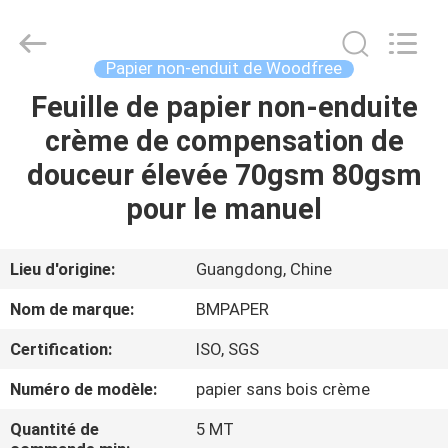
-
2026
GUANGZHOU
BMPAPER
CO.,LTD.
Papier non-enduit de Woodfree
All
Rights
Feuille de papier non-enduite
À
Reserved.
crème de compensation de
LA
douceur élevée 70gsm 80gsm
MAISON
pour le manuel
PRODUITS
Lieu d'origine:
Guangdong, Chine
À
Nom de marque:
BMPAPER
PROPOS
Certification:
ISO, SGS
DE
Numéro de modèle:
papier sans bois crème
NOUS
Quantité de
5 MT