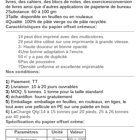
livres, des cahiers, des blocs de notes, des exercices
conversion
de livres ainsi que d'autres applications de papeterie de bureau
2Substance: 60 à 100 gm
3Taille: disponible en feuilles ou en rouleaux
4Qualité: 100% de pâte vierge ou de pâte recyclée.
Caractéristiques du papier offset crémeux:
1Il peut être imprimé avec des multicolores.
2Il peut être utilisé sur une imprimante à grande vitesse.
3- Haute douceur et bonne opacité.
4Une bonne adaptation à l'encre.
5Il n' y a pas de duplicité.
6Pas de poussière.
7Densité uniforme et excellente imprimable
Nos conditions:
1
) Paiement: TT
2
) Livraison: 10 à 20 jours ouvrables
3
) MOQ: 5 tonnes. 1 tonne pour la taille standard
4
) échantillon: fourni gratuitement
5
) Emballage: emballage en feuilles, en rouleaux, en tiges, le
tout avec une pellicule en PE sur une palette en bois
6) Le
Charge Qty
:
14 à 15 tonnes par 20 pieds; 25 à 26 tonnes
par 40 pieds
Spécification du papier offset crème:
Paramètres
Unité
Valeur
Substance
Gsm
60 à 100