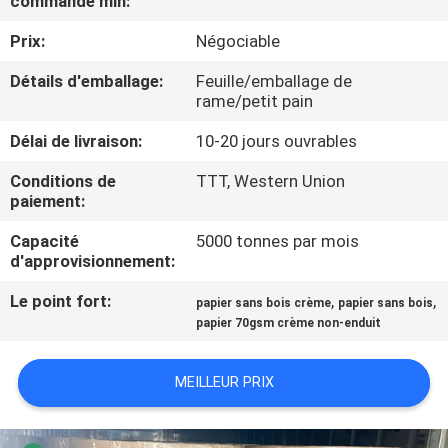
commande min:
VISITE
Prix:
Négociable
DE
L'USINE
Détails d'emballage:
Feuille/emballage de
rame/petit pain
Délai de livraison:
10-20 jours ouvrables
CONTRÔLE
DE
Conditions de
TTT, Western Union
paiement:
LA
Capacité
5000 tonnes par mois
QUALITÉ
d'approvisionnement:
Le point fort:
,
,
papier sans bois crème
papier sans bois
NOUS
papier 70gsm crème non-enduit
CONTACTER
MEILLEUR PRIX
NOUVELLES