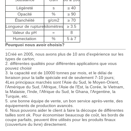
Légèreté
s
≥ 40
Opacité
%
≥ 90
Étanchéité
g/cm2
≥ 70
Longueur de rupture
kilomètres
≥ 3.5
Valeur du pH
=
8
Humectation
%
5 à 7
Pourquoi nous avoir choisis?
1Créé en 2005, nous avons plus de 10 ans d'expérience sur les
types de carton;
2. différentes qualités pour différentes applications que vous
pouvez choisir
3. la capacité est de 10000 tonnes par mois, et le délai de
livraison pour la taille spéciale est de seulement 7-10 jours;
4Les principaux marchés sont l'Asie du Sud, le Moyen-Orient,
l'Amérique du Sud, l'Afrique, l'Asie de l'Est, la Corée, le Vietnam,
la Malaisie, l'Inde, l'Afrique du Sud, le Ghana, l'Argentine, la
Turquie, etc.
5. une bonne équipe de vente, un bon service après-vente, des
équipements de production avancés.
6. Nous pouvons aider le client à faire la découpe de différentes
tailles sont ok. Pour économiser beaucoup de coût, les bords de
coupe parfaits, peuvent être utilisés pour les produits finaux
(couverture du livre) directement.