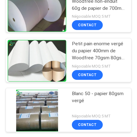
Woodfree non-enduit
60g de papier de 700mm
pour l'impression de livre
Négociable MOQ:5 MT
d'école
CONTACT
Petit pain enorme vergé
du papier 400mm de
Woodfree 70gsm 80gsm
pour l'impression offset
Négociable MOQ:5 MT
CONTACT
Blanc 50 - papier 80gsm
vergé
Négociable MOQ:5 MT
CONTACT