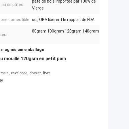
pâte de bois importée par 100% de
iau de pâtes:
Vierge
orie comestible:
oui, OBA libèrent le rapport de FDA
80gram 100gram 120gram 140gram
seur:
e magnésium emballage
u mouillé 120gsm en petit pain
 main, enveloppe, dossier, livre
ge