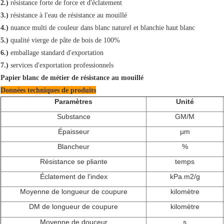
2.)
résistance forte de force et d'éclatement
3.)
résistance à l'eau de résistance au mouillé
4.)
nuance multi de couleur dans blanc naturel et blanchie haut blanc
5.)
qualité vierge de pâte de bois de 100%
6.)
emballage standard d'exportation
7.)
services d'exportation professionnels
Papier blanc de métier de résistance au mouillé
Données techniques de produits
Paramètres
Unité
Substance
GM/M
Épaisseur
µm
Blancheur
%
Résistance se pliante
temps
Éclatement de l'index
kPa.m2/g
Moyenne de longueur de coupure
kilomètre
DM de longueur de coupure
kilomètre
Moyenne de douceur
s