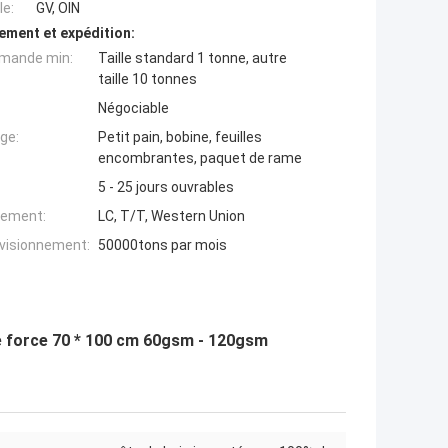
e:
GV, OIN
ement et expédition:
mande min:
Taille standard 1 tonne, autre
taille 10 tonnes
Négociable
ge:
Petit pain, bobine, feuilles
encombrantes, paquet de rame
5 - 25 jours ouvrables
iement:
LC, T/T, Western Union
ovisionnement:
50000tons par mois
de force 70 * 100 cm 60gsm - 120gsm