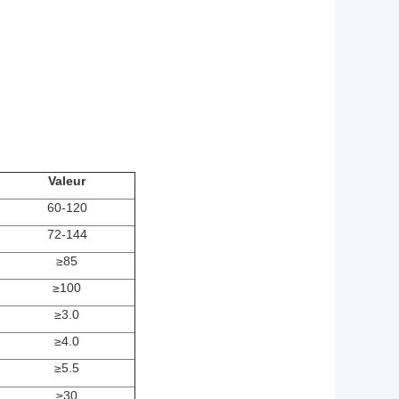
Valeur
60-120
72-144
≥85
≥100
≥3.0
≥4.0
≥5.5
≥30