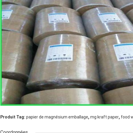
,
,
Produit Tag:
papier de magnésium emballage
mg kraft paper
food 
Coordonnées