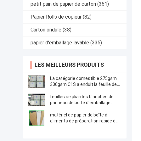
petit pain de papier de carton
(361)
Papier Rolls de copieur
(82)
Carton ondulé
(38)
papier d'emballage lavable
(335)
LES MEILLEURS PRODUITS
La catégorie comestible 275gsm
300gsm C1S a enduit la feuille de
carte d'agent de blanchiment pour
la boîte d'emballage alimentaire
feuilles se pliantes blanches de
panneau de boîte d'emballage
enduit de médecine de 270gsm
300gsm C1S
matériel de papier de boîte à
aliments de préparation rapide de
catégorie comestible Papier
d'emballage de dos enduit blanc de
225g 325g