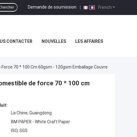
Demande de soumission
|
French
Chercher
US CONTACTER
NOUVELLES
LES AFFAIRES
 De Force 70 * 100 Cm 60gsm - 120gsm Emballage Couvre
comestible de force 70 * 100 cm
uit:
La Chine, Guangdong
BM PAPER - White Craft Paper
ISO, SGS