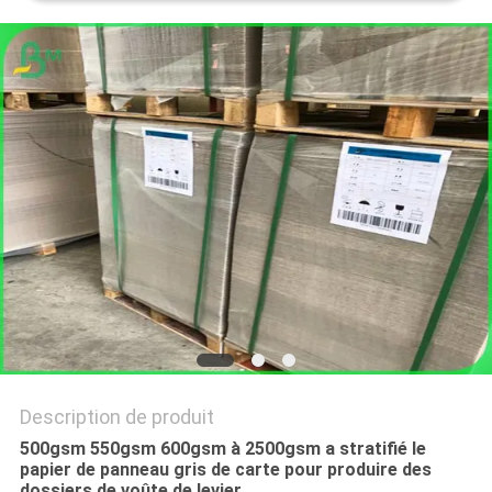
LES
AFFAIRES
PLAN
DU
SITE
POLITIQUE
DE
CONFIDENTIALITÉ
Description de produit
500gsm 550gsm 600gsm à 2500gsm a stratifié le
papier de panneau gris de carte pour produire des
dossiers de voûte de levier