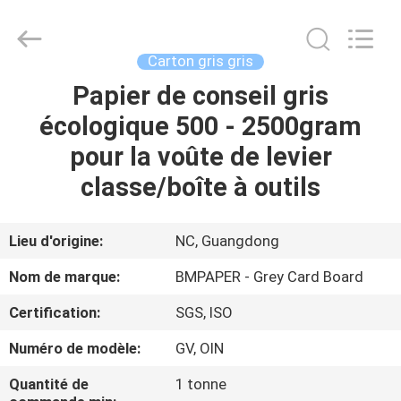
-
2026
GUANGZHOU
BMPAPER
CO.,LTD.
Carton gris gris
All
Rights
Papier de conseil gris
À
Reserved.
écologique 500 - 2500gram
LA
pour la voûte de levier
MAISON
classe/boîte à outils
PRODUITS
Lieu d'origine:
NC, Guangdong
À
Nom de marque:
BMPAPER - Grey Card Board
PROPOS
Certification:
SGS, ISO
DE
Numéro de modèle:
GV, OIN
NOUS
Quantité de
1 tonne