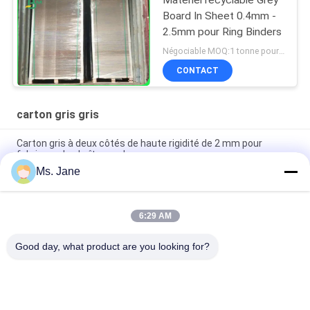
Board In Sheet 0.4mm -
2.5mm pour Ring Binders
Négociable MOQ:1 tonne pour la taille commune et 10 tonnes pour la taille spéciale
CONTACT
carton gris gris
Carton gris à deux côtés de haute rigidité de 2 mm pour
fabriquer des boîtes cadeaux
Ms. Jane
Tout bleu couleur Puzzle Jigsaw Carton 1,5 mm Blue
Chipboard Carton Stock
6:29 AM
Carton de puzzle bleu clair 1000 grammes 1,5 mm Carton
solide pour l'industrie du puzzle
Good day, what product are you looking for?
Catégories populaires
Tous