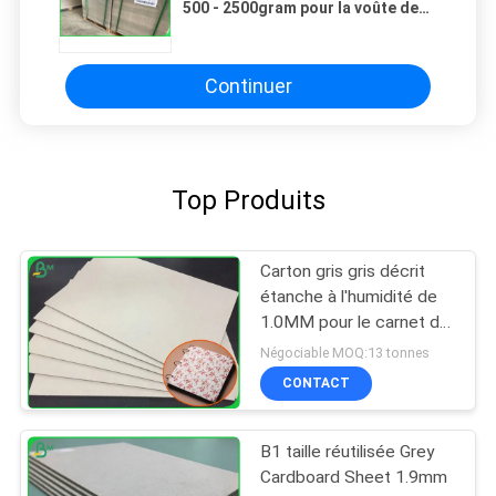
500 - 2500gram pour la voûte de
levier classe/boîte à outils
Continuer
Top Produits
Carton gris gris décrit
étanche à l'humidité de
1.0MM pour le carnet de
livre à couverture dure
Négociable MOQ:13 tonnes
CONTACT
B1 taille réutilisée Grey
Cardboard Sheet 1.9mm