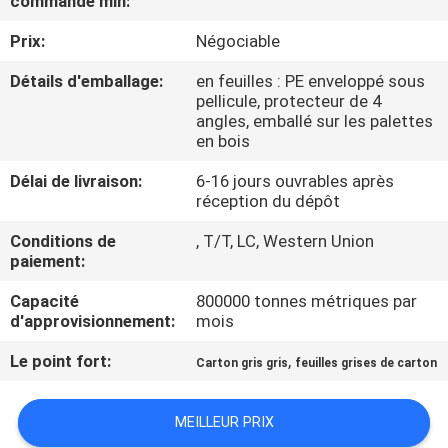
commande min:
VISITE
Prix:
Négociable
DE
L'USINE
Détails d'emballage:
en feuilles : PE enveloppé sous
pellicule, protecteur de 4
angles, emballé sur les palettes
en bois
CONTRÔLE
DE
Délai de livraison:
6-16 jours ouvrables après
réception du dépôt
LA
Conditions de
, T/T, LC, Western Union
QUALITÉ
paiement:
Capacité
800000 tonnes métriques par
NOUS
d'approvisionnement:
mois
CONTACTER
Le point fort:
,
Carton gris gris
feuilles grises de carton
NOUVELLES
MEILLEUR PRIX