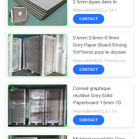
2.5mm épais dans le
format 70*100cm
Négociable MOQ:La TA 5
CONTACT
0.6mm 0.8mm 0.9mm
Grey Paper Board Strong
Stiffness pour le dossier
Négociable MOQ:1 tonne pour la taille commune et 10 tonnes pour la taille spéciale
CONTACT
Conseil graphique
réutilisé Grey Solid
Paperboard 1.6mm 70 x
100cm
Négociable MOQ:La 1 TA
CONTACT
Matériel recyclable Grey