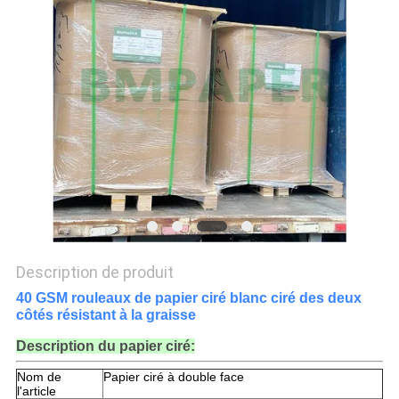
LES
AFFAIRES
PLAN
DU
SITE
POLITIQUE
DE
Description de produit
CONFIDENTIALITÉ
40 GSM rouleaux de papier ciré blanc ciré des deux
côtés résistant à la graisse
Description du papier ciré:
Nom de
Papier ciré à double face
l'article