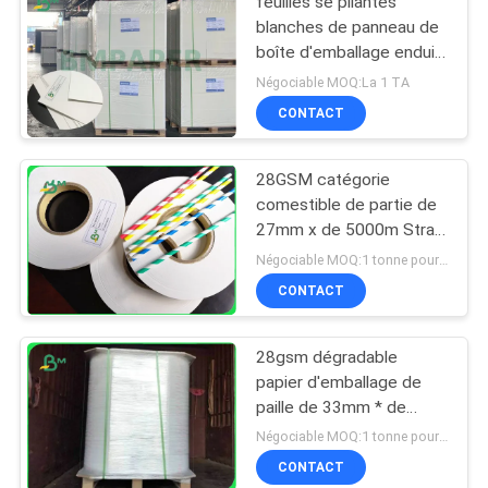
feuilles se pliantes
blanches de panneau de
boîte d'emballage enduit
de médecine de 270gsm
Négociable MOQ:La 1 TA
300gsm C1S
CONTACT
28GSM catégorie
comestible de partie de
27mm x de 5000m Straw
Wrapping Paper Roll For
Négociable MOQ:1 tonne pour la taille commune et 10 tonnes pour la taille spéciale
CONTACT
28gsm dégradable
papier d'emballage de
paille de 33mm * de
5000m pour les pailles à
Négociable MOQ:1 tonne pour la taille commune et 10 tonnes pour la taille spéciale
boire de emballage
CONTACT