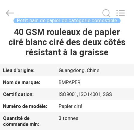
-
2026
GUANGZHOU
BMPAPER
CO.,LTD.
Petit pain de papier de catégorie comestible
All
Rights
40 GSM rouleaux de papier
À
Reserved.
ciré blanc ciré des deux côtés
LA
résistant à la graisse
MAISON
PRODUITS
Lieu d'origine:
Guangdong, Chine
Nom de marque:
BMPAPER
À
Certification:
ISO9001, ISO14001, SGS
PROPOS
Numéro de modèle:
Papier ciré
DE
Quantité de
3 tonnes
NOUS
commande min: