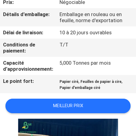
Prix:
Négociable
VISITE
DE
Détails d'emballage:
Emballage en rouleau ou en
feuille, norme d'exportation
L'USINE
Délai de livraison:
10 à 20 jours ouvrables
CONTRÔLE
Conditions de
T/T
paiement:
DE
Capacité
5,000 Tonnes par mois
LA
d'approvisionnement:
QUALITÉ
Le point fort:
,
,
Papier ciré
Feuilles de papier à cire
Papier d'emballage ciré
NOUS
CONTACTER
MEILLEUR PRIX
NOUVELLES