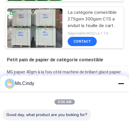
La catégorie comestible
275gsm 300gsm C1S a
enduit la feuille de carte
d'agent de blanchiment
Négociable MOQ:La 1 TA
pour la boîte d'emballage
CONTACT
alimentaire
Petit pain de papier de catégorie comestible
MG papier 40gm à la fois côté machine de brillant glacé papier
kraft vierge haute résistance
Ms.Cindy
80/90gm Papier kraft noir massif à double face de qualité
alimentaire pour l'emballage des noix et des fruits secs
5:56 AM
BMPAPER Papier à rouleaux de tabac texturé à haute
respirabilité 25 grammes petits rouleaux
Good day, what product are you looking for?
Catégories populaires
Tous