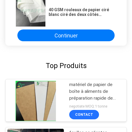
40 GSM rouleaux de papier ciré
blanc ciré des deux côtés
résistant à la graisse
Continuer
Top Produits
matériel de papier de
boîte à aliments de
préparation rapide de
catégorie comestible
negotiate MOQ:1 tonne
Papier d'emballage de
CONTACT
dos enduit blanc de 225g
325g