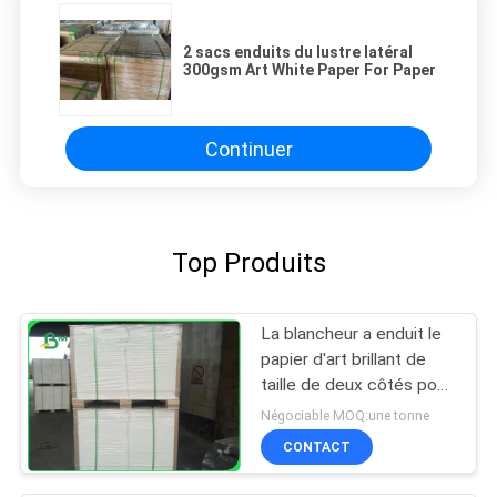
2 sacs enduits du lustre latéral
300gsm Art White Paper For Paper
Continuer
Top Produits
La blancheur a enduit le
papier d'art brillant de
taille de deux côtés pour
imprimer 150g à 300g
Négociable MOQ:une tonne
CONTACT