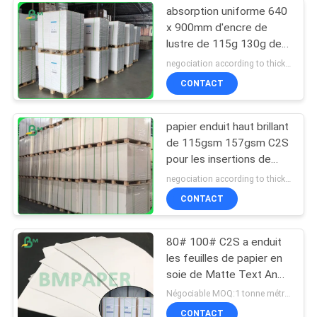
absorption uniforme 640
x 900mm d'encre de
lustre de 115g 130g des
textes de panneau
negociation according to thickness, size and quantity MOQ:1 tonne pour la taille normale, 10 tonnes pour la taille spéciale
bilatéral de couverture
CONTACT
papier enduit haut brillant
de 115gsm 157gsm C2S
pour les insertions de
magazines 720 *
negociation according to thickness,size and quantity MOQ:10 petit pain pour la taille normale, petit pain 50 pour la taille spéciale
1020mm
CONTACT
80# 100# C2S a enduit
les feuilles de papier en
soie de Matte Text And
Cover 25 * 38 pouces
Négociable MOQ:1 tonne métrique
CONTACT