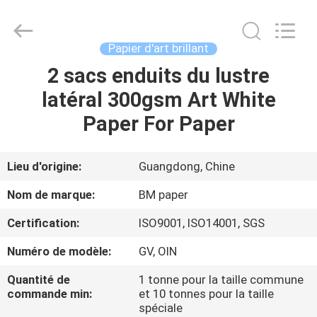
-
2026
GUANGZHOU
BMPAPER
CO.,LTD.
Papier d'art brillant
All
Rights
2 sacs enduits du lustre
À
Reserved.
latéral 300gsm Art White
LA
Paper For Paper
MAISON
PRODUITS
Lieu d'origine:
Guangdong, Chine
Nom de marque:
BM paper
À
Certification:
ISO9001, ISO14001, SGS
PROPOS
Numéro de modèle:
GV, OIN
DE
Quantité de
1 tonne pour la taille commune
NOUS
commande min:
et 10 tonnes pour la taille
spéciale