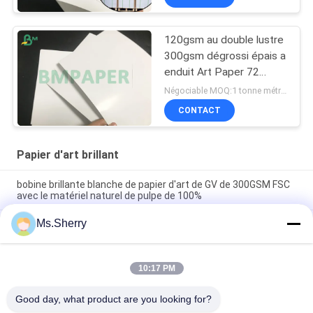
120gsm au double lustre
300gsm dégrossi épais a
enduit Art Paper 72
*102cm
Négociable MOQ:1 tonne métrique
CONTACT
Papier d'art brillant
bobine brillante blanche de papier d'art de GV de 300GSM FSC
avec le matériel naturel de pulpe de 100%
Ms.Sherry
Le FSC a délivré un certificat le haut papier brillant Rolls de
photo de papier d'art de 190gsm 200gsm 250gsm 300gsm/jet
d'encre d'impression
10:17 PM
papier semi brillant de photographie de 190gsm 260gsm
pouce X 30m des imprimantes à jet d'encre 36
Good day, what product are you looking for?