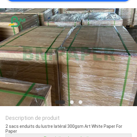
LES
AFFAIRES
PLAN
DU
SITE
POLITIQUE
DE
CONFIDENTIALITÉ
Description de produit
2 sacs enduits du lustre latéral 300gsm Art White Paper For
Paper