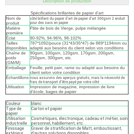
Description de production
Spécifications brillantes de papier d'art
Nom de
côté brillant du papier d'art de papier d'art 300gsm 2 enduit
produit
pour des sacs en papier
Matière
Pâte de bois de Vierge, pulpe mélangée
première
Éclat
90-92%, 94-96%, 98-102%
Tailles
787*1092/pouce (31*43/35*47) de 889*1194mm ou
disponibles
adapté aux besoins du client selon vos conditions
Chaîne de
90gsm, 100gsm, 120gsm, 170gsm, 200gsm,
poids
250gsm, 300gsm, etc.
(GM/M)
Emballage
Feuille, petit pain, rame ou adapté aux besoins du
client selon votre condition
Échantillons
nous assurons des aperçus gratuits, mais la nécessité de
frais de transport d'être payé par votre côté
Utilisation
Impression de magazine, impression de livre
d'école, bages de papier
Couleur
blanc
Type de
Carton et papier
papier
Utilisation
Cosmétiques, électronique, cadeau et métier, soin
industrielle
personnel, habillement, etc….
Finissage
Graver de stratification de Matt, emboutissant,
extérieur
d'autres solutions disponibles