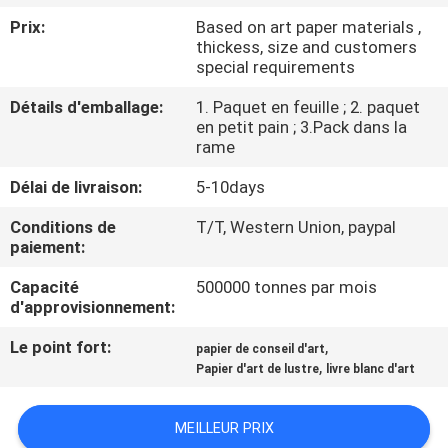
VISITE
Prix:
Based on art paper materials ,
DE
thickess, size and customers
special requirements
L'USINE
Détails d'emballage:
1. Paquet en feuille ; 2. paquet
en petit pain ; 3.Pack dans la
CONTRÔLE
rame
DE
Délai de livraison:
5-10days
LA
Conditions de
T/T, Western Union, paypal
QUALITÉ
paiement:
Capacité
500000 tonnes par mois
d'approvisionnement:
NOUS
CONTACTER
Le point fort:
,
papier de conseil d'art
,
Papier d'art de lustre
livre blanc d'art
NOUVELLES
MEILLEUR PRIX