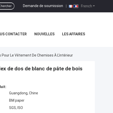
Demande de soumission
|
French
Chercher
US CONTACTER
NOUVELLES
LES AFFAIRES
s Pour Le Vêtement De Chemises À L'intérieur
lex de dos de blanc de pâte de bois
uit:
Guangdong, Chine
BM paper
SGS, ISO