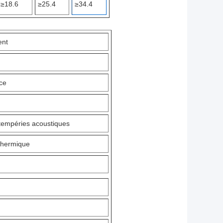
≥18.6
≥25.4
≥34.4
ent
ce
ntempéries acoustiques
 thermique