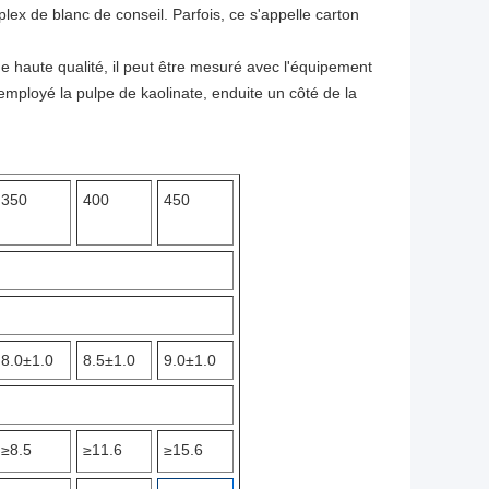
plex de blanc de conseil. Parfois, ce s'appelle carton
de haute qualité, il peut être mesuré avec l'équipement
employé la pulpe de kaolinate, enduite un côté de la
350
400
450
8.0±1.0
8.5±1.0
9.0±1.0
≥8.5
≥11.6
≥15.6