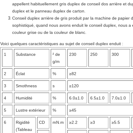
appellent habituellement gris duplex de conseil dos arrière et du
duplex et le panneau duplex de carton.
Conseil duplex arrière de gris produit par la machine de papier 
sophistiqué, quand nous avons enduit le conseil duplex, nous a 
couleur grise ou de la couleur de blanc.
Voici quelques caractéristiques au sujet de conseil duplex enduit :
1
Substance
² de
230
250
300
g/m
2
Éclat
%
≥82
3
Smothness
s
≥120
4
Humidité
%
6.0±1.0
6.5±1.0
7.0±1.0
5
Lustre extérieur
%
≥45
6
Rigidité
CD
mN.m
≥2.2
≥3
≥5.5
(Tableau