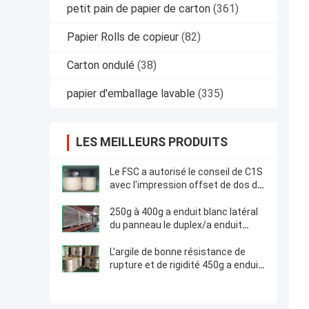
petit pain de papier de carton
(361)
Papier Rolls de copieur
(82)
Carton ondulé
(38)
papier d'emballage lavable
(335)
LES MEILLEURS PRODUITS
Le FSC a autorisé le conseil de C1S
avec l'impression offset de dos de
gris dans une Rolls enorme
1160mm
250g à 400g a enduit blanc latéral
du panneau le duplex/a enduit
1300mm pour des sacs de
messager
L'argile de bonne résistance de
rupture et de rigidité 450g a enduit
le papier duplex en petit pain